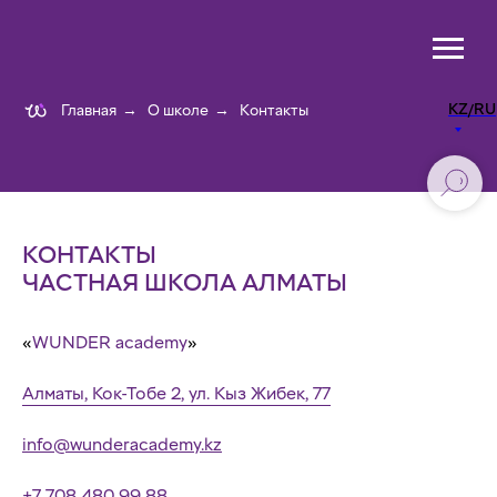
KZ/RU
Главная
→
О школе
→
Контакты
КОНТАКТЫ
ЧАСТНАЯ ШКОЛА АЛМАТЫ
«
WUNDER academy
»
Алматы, Кок-Тобе 2, ул. Кыз Жибек, 77
info@wunderacademy.kz
+7 708 480 99 88