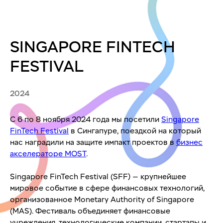
SINGAPORE FINTECH
FESTIVAL
2024
С 6 по 8 ноября 2024 года мы посетили
Singapore
FinTech Festival
в Сингапуре, поездкой на который
нас наградили на защите импакт проектов в
бизнес
акселераторе MOST
.
Singapore FinTech Festival (SFF) — крупнейшее
мировое событие в сфере финансовых технологий,
организованное Monetary Authority of Singapore
(MAS). Фестиваль объединяет финансовые
учреждения, технологические компании, стартапы и