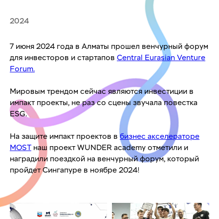
2024
7 июня 2024 года в Алматы прошел венчурный форум
для инвесторов и стартапов
Central Eurasian Venture
Forum.
Мировым трендом сейчас являются инвестиции в
импакт проекты, не раз со сцены звучала повестка
ESG.
На защите импакт проектов в
бизнес акселераторе
MOST
наш проект WUNDER academy отметили и
наградили поездкой на венчурный форум, который
пройдет Сингапуре в ноябре 2024!