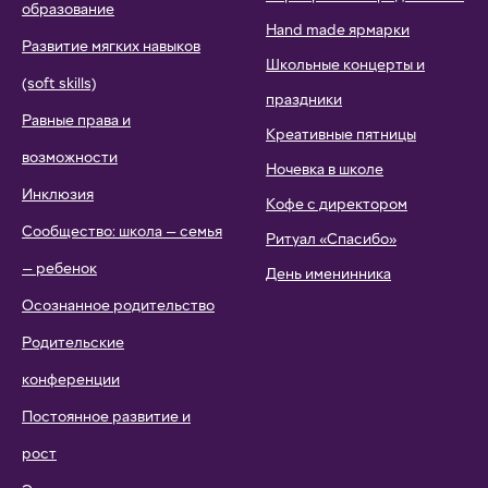
образование
Hand made ярмарки
Развитие мягких навыков
Школьные концерты и
(soft skills)
праздники
Равные права и
Креативные пятницы
возможности
Ночевка в школе
Инклюзия
Кофе с директором
Сообщество: школа — семья
Ритуал «Спасибо»
— ребенок
День именинника
Осознанное родительство
Родительские
конференции
Постоянное развитие и
рост