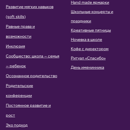
Hand made ярмарки
Развитие мягких навыков
Школьные концерты и
(soft skills)
праздники
Равные права и
Креативные пятницы
возможности
Ночевка в школе
Инклюзия
Кофе с директором
Сообщество: школа — семья
Ритуал «Спасибо»
— ребенок
День именинника
Осознанное родительство
Родительские
конференции
Постоянное развитие и
рост
Эко подход