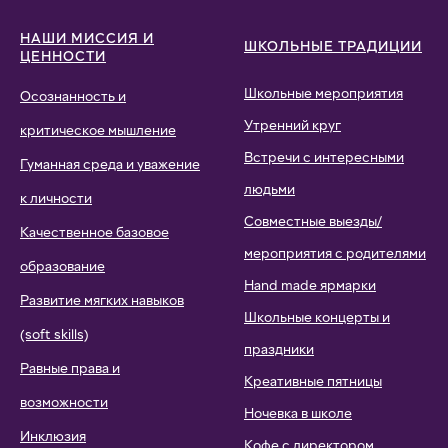
НАШИ МИССИЯ И
ШКОЛЬНЫЕ ТРАДИЦИИ
ЦЕННОСТИ
Школьные мероприятия
Осознанность и
Утренний круг
критическое мышление
Встречи с интересными
Гуманная среда и уважение
людьми
к личности
Совместные выезды/
Качественное базовое
мероприятия с родителями
образование
Hand made ярмарки
Развитие мягких навыков
Школьные концерты и
(soft skills)
праздники
Равные права и
Креативные пятницы
возможности
Ночевка в школе
Инклюзия
Кофе с директором