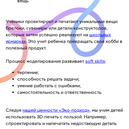
вещь.
Ученики проектируют и печатают уникальные вещи:
брелоки, сувениры или детали конструкторов,
которые затем успешно реализуют на
школьных
ярмарках
. Это учит ребенка превращать свое хобби в
полезный продукт.
Процесс моделирования развивает
soft skills
:
терпение;
способность решать задачи;
умение работать с ошибками;
самостоятельность и ответственность
Следуя
нашей ценности «Эко-подход»,
мы учим детей
использовать 3D-печать с пользой. Например,
спроектировать и напечатать недостающую деталь