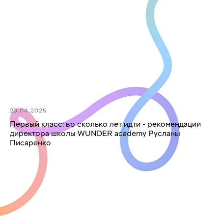
23.04.2025
Первый класс: во сколько лет идти - рекомендации
директора школы WUNDER academy Русланы
Писаренко