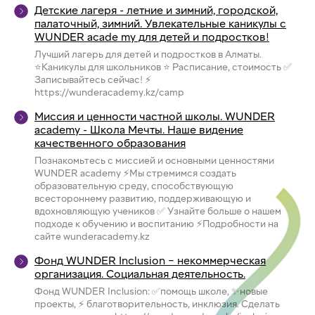
Детские лагеря - летние и зимний, городской,
палаточный, зимний. Увлекательные каникулы с
WUNDER acade my для детей и подростков!
Лучший лагерь для детей и подростков в Алматы.
⭐Каникулы для школьников ⭐ Расписание, стоимость ✅
Записывайтесь сейчас! ⚡
https://wunderacademy.kz/camp
Миссия и ценности частной школы. WUNDER
academy - Школа Мечты. Наше видение
качественного образования
Познакомьтесь с миссией и основными ценностями
WUNDER academy ⚡Мы стремимся создать
образовательную среду, способствующую
всестороннему развитию, поддерживающую и
вдохновляющую учеников ✅ Узнайте больше о нашем
подходе к обучению и воспитанию ⚡Подробности на
сайте wunderacademy.kz
Фонд WUNDER Inclusion – некоммерческая
организация. Социальная деятельность.
Фонд WUNDER Inclusion: ✅помощь школе, ✨новые
проекты, ⚡ благотворительность, инклюзия. Сделать