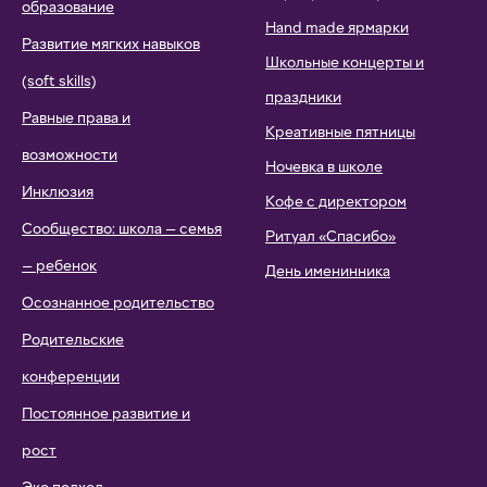
образование
Hand made ярмарки
Развитие мягких навыков
Школьные концерты и
(soft skills)
праздники
Равные права и
Креативные пятницы
возможности
Ночевка в школе
Инклюзия
Кофе с директором
Сообщество: школа — семья
Ритуал «Спасибо»
— ребенок
День именинника
Осознанное родительство
Родительские
конференции
Постоянное развитие и
рост