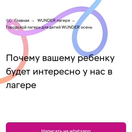
Главная
→
WUNDER лагеря
→
Городской лагерь для детей WUNDER осень
Почему вашему ребенку
будет интересно у нас в
лагере
Написать на whatsapp