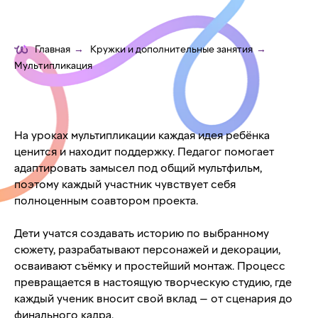
Главная
→
Кружки и дополнительные занятия
→
Мультипликация
На уроках мультипликации каждая идея ребёнка
ценится и находит поддержку. Педагог помогает
адаптировать замысел под общий мультфильм,
поэтому каждый участник чувствует себя
полноценным соавтором проекта.
Дети учатся создавать историю по выбранному
сюжету, разрабатывают персонажей и декорации,
осваивают съёмку и простейший монтаж. Процесс
превращается в настоящую творческую студию, где
каждый ученик вносит свой вклад — от сценария до
финального кадра.