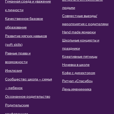
Гуманная среда и уважение
людьми
к личности
Совместные выезды/
Качественное базовое
мероприятия с родителями
образование
Hand made ярмарки
Развитие мягких навыков
Школьные концерты и
(soft skills)
праздники
Равные права и
Креативные пятницы
возможности
Ночевка в школе
Инклюзия
Кофе с директором
Сообщество: школа — семья
Ритуал «Спасибо»
— ребенок
День именинника
Осознанное родительство
Родительские
конференции