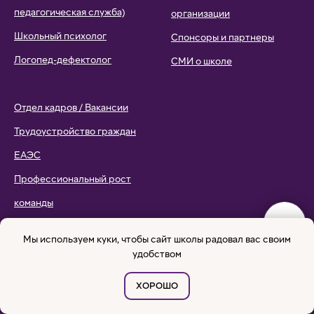
педагогическая служба)
организации
Школьный психолог
Спонсоры и партнеры
Логопед-дефектолог
СМИ о школе
Отдел кадров / Вакансии
Трудоустройство граждан
ЕАЭС
Профессиональный рост
команды
Мы используем куки, чтобы сайт школы радовал вас своим
НАШИ МИССИЯ И
ШКОЛЬНЫЕ ТРАДИЦИИ
удобством
ЦЕННОСТИ
Школьные мероприятия
Осознанность и
ХОРОШО
Утренний круг
критическое мышление