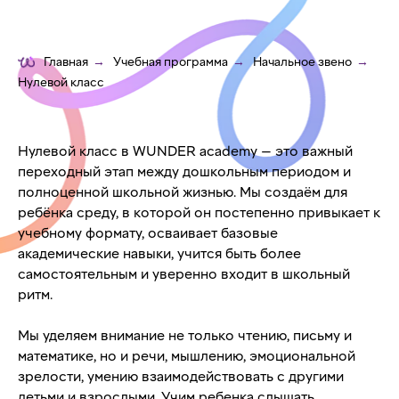
Главная
→
Учебная программа
→
Начальное звено
→
Нулевой класс
Нулевой класс в WUNDER academy — это важный
переходный этап между дошкольным периодом и
полноценной школьной жизнью. Мы создаём для
ребёнка среду, в которой он постепенно привыкает к
учебному формату, осваивает базовые
академические навыки, учится быть более
самостоятельным и уверенно входит в школьный
ритм.
Мы уделяем внимание не только чтению, письму и
математике, но и речи, мышлению, эмоциональной
зрелости, умению взаимодействовать с другими
детьми и взрослыми. Учим ребенка слышать