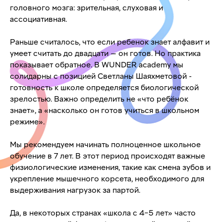
головного мозга: зрительная, слуховая и
ассоциативная.
Раньше считалось, что если ребенок знает алфавит и
умеет считать до двадцати — он готов. Но практика
показывает обратное. В WUNDER academy мы
солидарны с позицией Светланы Шаяхметовой -
готовность к школе определяется биологической
зрелостью. Важно определить не «что ребёнок
знает», а «насколько он готов учиться в школьном
режиме».
Мы рекомендуем начинать полноценное школьное
обучение в 7 лет. В этот период происходят важные
физиологические изменения, такие как смена зубов и
укрепление мышечного корсета, необходимого для
выдерживания нагрузок за партой.
Да, в некоторых странах «школа с 4–5 лет» часто