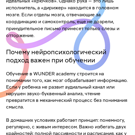
идеальных «крючков». Однако рука — это лишь
исполнитель, а «дирижер» находится в головном
мозге. Если отделы мозга, отвечающие за
координацию и самоконтроль, еще не дозрели,
принудительное письмо принесет только слезы и
отторжение.
Почему нейропсихологический
подход важен при обучении
Обучение в WUNDER academy строится на
понимании того, как мозг обрабатывает информацию.
Если у ребенка не развит аудиальный канал или
нарушен звуко-буквенный анализ, чтение
превратится в механический процесс без понимания
смысла.
В домашних условиях работает принцип: понемногу,
регулярно, с живым интересом. Важно избегать двух
крайностей: полной пассивности и расписания, как у