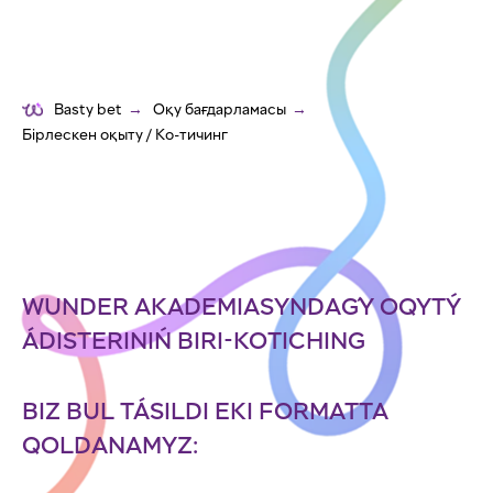
Basty bet
→
Оқу бағдарламасы
→
Бірлескен оқыту / Ко-тичинг
WUNDER AKADEMIASYNDAǴY OQYTÝ
ÁDISTERINIŃ BIRI-KOTICHING
BIZ BUL TÁSILDI EKI FORMATTA
QOLDANAMYZ: