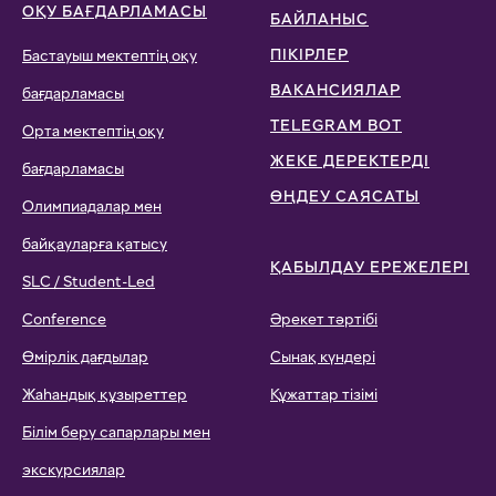
ОҚУ БАҒДАРЛАМАСЫ
БАЙЛАНЫС
ПІКІРЛЕР
Бастауыш мектептің оқу
ВАКАНСИЯЛАР
бағдарламасы
TELEGRAM BOT
Орта мектептің оқу
ЖЕКЕ ДЕРЕКТЕРДІ
бағдарламасы
ӨҢДЕУ САЯСАТЫ
Олимпиадалар мен
байқауларға қатысу
ҚАБЫЛДАУ ЕРЕЖЕЛЕРІ
SLC / Student-Led
Conference
Әрекет тәртібі
Өмірлік дағдылар
Сынақ күндері
Жаһандық құзыреттер
Құжаттар тізімі
Білім беру сапарлары мен
экскурсиялар