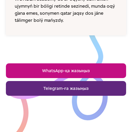
ujymnyń bir bóligi retinde sezinedi, munda oqý
ǵana emes, sonymen qatar jaqsy dos jáne
tálimger bolý mańyzdy.
WhatsApp-қа жазыңыз
Telegram-ға жазыңыз