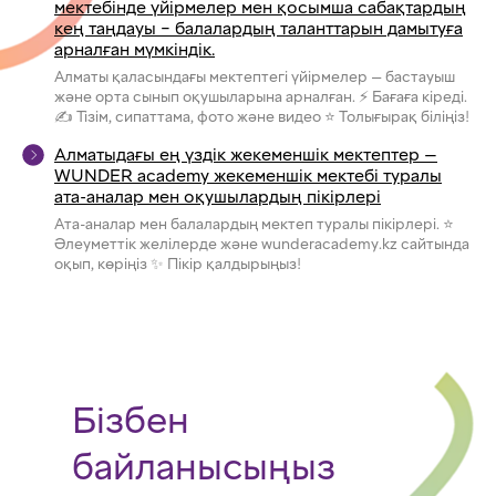
мектебінде үйірмелер мен қосымша сабақтардың
кең таңдауы – балалардың таланттарын дамытуға
арналған мүмкіндік.
Алматы қаласындағы мектептегі үйірмелер — бастауыш
және орта сынып оқушыларына арналған. ⚡ Бағаға кіреді.
✍ Тізім, сипаттама, фото және видео ⭐ Толығырақ біліңіз!
Алматыдағы ең үздік жекеменшік мектептер —
WUNDER academy жекеменшік мектебі туралы
ата-аналар мен оқушылардың пікірлері
Ата-аналар мен балалардың мектеп туралы пікірлері. ⭐
Әлеуметтік желілерде және wunderacademy.kz сайтында
оқып, көріңіз ✨ Пікір қалдырыңыз!
Бізбен
байланысыңыз