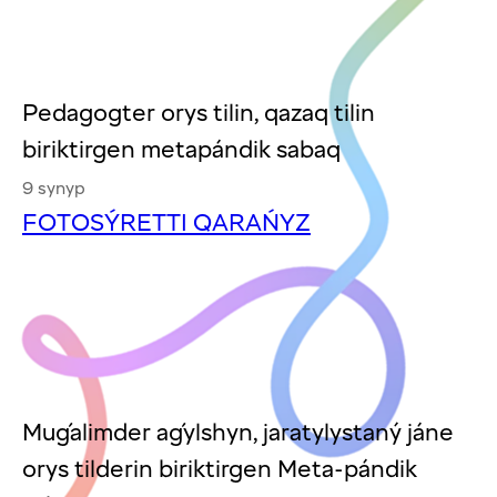
Pedagogter orys tilin, qazaq tilin
biriktirgen metapándik sabaq
9 synyp
FOTOSÝRETTI QARAŃYZ
Muǵalimder aǵylshyn, jaratylystaný jáne
orys tilderin biriktirgen Meta-pándik