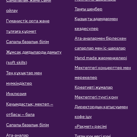
Саналылық және сыни
Таңғы шеңбер
ойлау
Қызықты адамдармен
Гуманистік орта және
кездесулер
тұлғаға құрмет
Ата-аналармен бірлескен
Сапалы базалық білім
сапарлар мен іс-шаралар
Жұмсақ дағдыларды дамыту
Hand made жәрмеңкелері
(soft skills)
Мектептегі концерттер мен
Тең құқықтар мен
мерекелер
мүмкіндіктер
Креативті жұмалар
Инклюзия
Мектептегі түнгі қону
Қауымдастық: мектеп —
Директордың қатысуымен
отбасы — бала
кофе ішу
Сапалы базалық білім
«Рақмет» рәсімі
Ата-аналар
Туған күн иесі күні