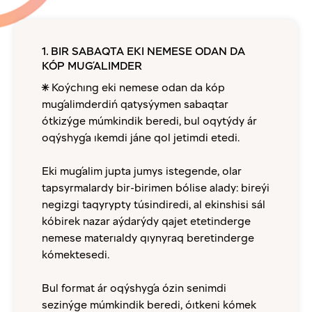
1. BIR SABAQTA EKI NEMESE ODAN DA
KÓP MUǴALIMDER
✴️ Koýchıng eki nemese odan da kóp
muǵalimderdiń qatysýymen sabaqtar
ótkizýge múmkindik beredi, bul oqytýdy ár
oqýshyǵa ıkemdi jáne qol jetimdi etedi.
Eki muǵalim jupta jumys istegende, olar
tapsyrmalardy bir-birimen bólise alady: bireýi
negizgi taqyrypty túsindiredi, al ekinshisi sál
kóbirek nazar aýdarýdy qajet etetinderge
nemese materıaldy qıynyraq beretinderge
kómektesedi.
Bul format ár oqýshyǵa ózin senimdi
sezinýge múmkindik beredi, óıtkeni kómek