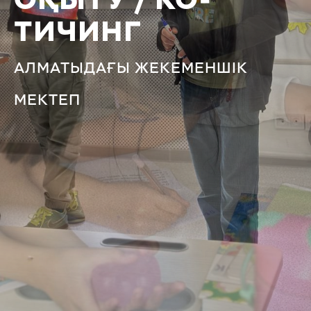
ОҚЫТУ / КО-
ТИЧИНГ
АЛМАТЫДАҒЫ ЖЕКЕМЕНШІК
МЕКТЕП