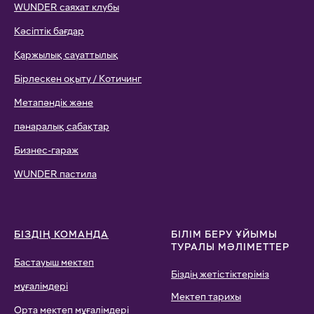
WUNDER саяхат клубы
Кәсіптік бағдар
Қаржылық сауаттылық
Бірлескен оқыту / Котичинг
Метапәндік және
пәнаралық сабақтар
Бизнес-гараж
WUNDER пастила
БІЗДІҢ КОМАНДА
БІЛІМ БЕРУ ҰЙЫМЫ
ТУРАЛЫ МӘЛІМЕТТЕР
Бастауыш мектеп
Біздің жетістіктеріміз
мұғалімдері
Мектеп тарихы
Орта мектеп мұғалімдері