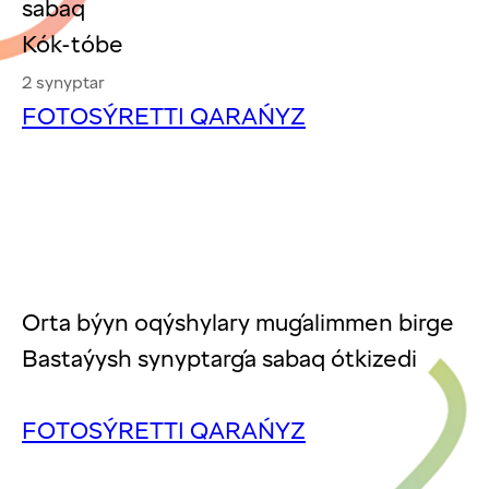
sabaq
Kók-tóbe
2 synyptar
FOTOSÝRETTI QARAŃYZ
Orta býyn oqýshylary muǵalimmen birge
Bastaýysh synyptarǵa sabaq ótkizedi
FOTOSÝRETTI QARAŃYZ