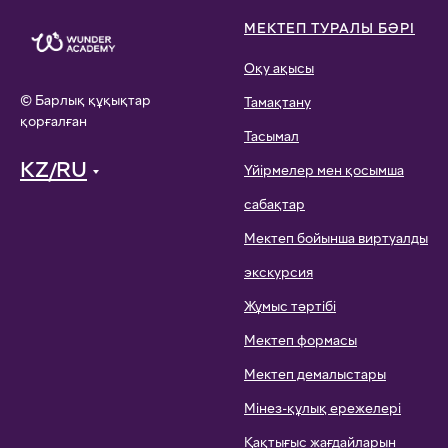
МЕКТЕП ТУРАЛЫ БӘРІ
Оқу ақысы
© Барлық құқықтар
Тамақтану
қорғалған
Тасымал
KZ/RU
Үйірмелер мен қосымша
сабақтар
Мектеп бойынша виртуалды
экскурсия
Жұмыс тәртібі
Мектеп формасы
Мектеп демалыстары
Мінез-құлық ережелері
Қақтығыс жағдайларын