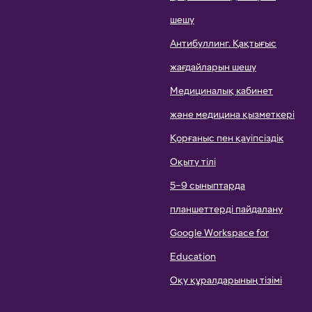
шешу
Антибуллинг. Қақтығыс
жағдайларын шешу
Медициналық кабинет
және медицина қызметкері
Қорғаныс пен қауіпсіздік
Оқыту тілі
5–9 сыныптарда
планшеттерді пайдалану
Google Workspace for
Education
Оқу құралдарының тізімі