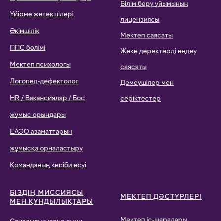
Білім беру ұйымының
Үйірме жетекшілері
лицензиясы
Әкімшілік
Мектеп саясаты
ППС бөлімі
Жеке деректерді өңдеу
Мектеп психологы
саясаты
Логопед-дефектолог
Демеушілер мен
HR / Вакансиялар / Бос
серіктестер
жұмыс орындары
ЕАЭО азаматтарын
жұмысқа орналастыру
Команданың кәсіби өсуі
БІЗДІҢ МИССИЯСЫ
МЕКТЕП ДӘСТҮРЛЕРІ
МЕН ҚҰНДЫЛЫҚТАРЫ
Мектеп іс-шаралары