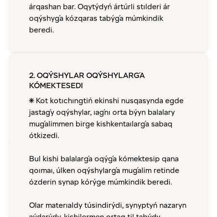
árqashan bar. Oqytýdyń ártúrli stılderi ár
oqýshyǵa kózqaras tabýǵa múmkindik
beredi.
2. OQÝSHYLAR OQÝSHYLARǴA
KÓMEKTESEDI
✴️ Kot️ kotıchıngtiń ekinshi nusqasynda egde
jastaǵy oqýshylar, ıaǵnı orta býyn balalary
muǵalimmen birge kishkentaılarǵa sabaq
ótkizedi.
Bul kishi balalarǵa oqýǵa kómektesip qana
qoımaı, úlken oqýshylarǵa muǵalim retinde
ózderin synap kórýge múmkindik beredi.
Olar materıaldy túsindirýdi, synyptyń nazaryn