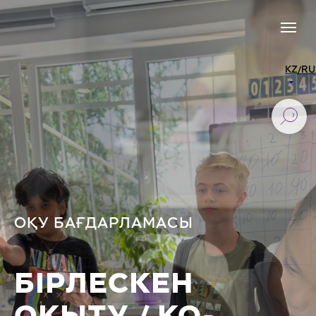
KZ/RU
ОҚУ БАҒДАРЛАМАСЫ
БІРЛЕСКЕН