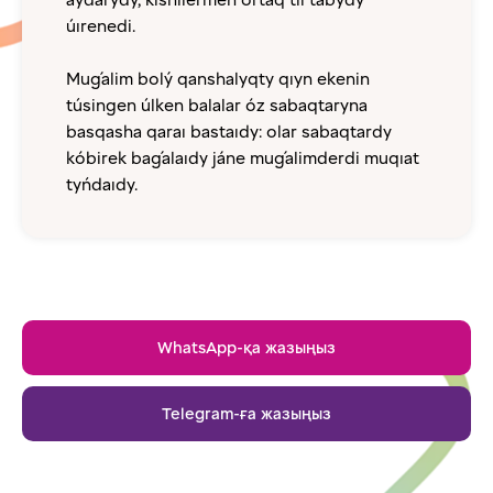
aýdarýdy, kishilermen ortaq til tabýdy
úırenedi.
Muǵalim bolý qanshalyqty qıyn ekenin
túsingen úlken balalar óz sabaqtaryna
basqasha qaraı bastaıdy: olar sabaqtardy
kóbirek baǵalaıdy jáne muǵalimderdi muqıat
tyńdaıdy.
WhatsApp-қа жазыңыз
Telegram-ға жазыңыз