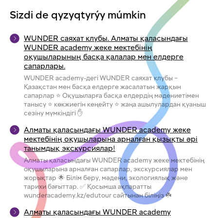
Sizdi de qyzyqtyrýy múmkin
WUNDER саяхат клубы. Алматы қаласындағы
WUNDER academy жеке мектебінің
оқушыларының басқа қалалар мен елдерге
сапарлары.
WUNDER academy-дегі WUNDER саяхат клубы –
Қазақстан мен басқа елдерге жасалатын жарқын
сапарлар ⭐ Оқушыларға басқа елдердің мәдениетімен
танысу ⭐ көкжиегін кеңейту ⭐ жаңа ашылулардан қуаныш
сезіну мүмкіндігі ✋
Алматы қаласындағы WUNDER academy жеке
мектебінің оқушыларына арналған қызықты әрі
танымдық экскурсиялар!
Алматы қаласындағы WUNDER academy жеке мектебінің
оқушыларына арналған сапарлар, экскурсиялар мен
жорықтар 🌟 Білім беру, мәдени, экологиялық және
тарихи бағыттар. ✅ Қосымша ақпаратты
wunderacademy.kz/edutour сайтынан біліңіз ☘️
Алматы қаласындағы WUNDER academy