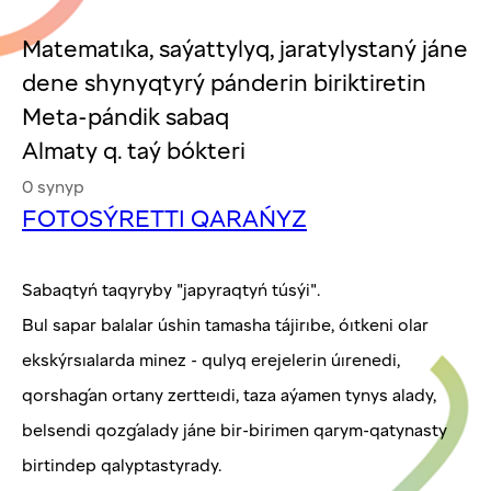
Matematıka, saýattylyq, jaratylystaný jáne
dene shynyqtyrý pánderin biriktiretin
Meta-pándik sabaq
Almaty q. taý bókteri
0 synyp
FOTOSÝRETTI QARAŃYZ
Sabaqtyń taqyryby "japyraqtyń túsýi".
Bul sapar balalar úshin tamasha tájirıbe, óıtkeni olar
ekskýrsıalarda minez - qulyq erejelerin úırenedi,
qorshaǵan ortany zertteıdi, taza aýamen tynys alady,
belsendi qozǵalady jáne bir-birimen qarym-qatynasty
birtindep qalyptastyrady.