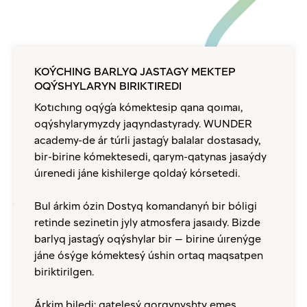
KOÝCHING BARLYQ JASTAǴY MEKTEP
OQÝSHYLARYN BIRIKTIREDI
Kotıchıng oqýǵa kómektesip qana qoımaı,
oqýshylarymyzdy jaqyndastyrady. WUNDER
academy-de ár túrli jastaǵy balalar dostasady,
bir-birine kómektesedi, qarym-qatynas jasaýdy
úırenedi jáne kishilerge qoldaý kórsetedi.
Bul árkim ózin Dostyq komandanyń bir bóligi
retinde sezinetin jyly atmosfera jasaıdy. Bizde
barlyq jastaǵy oqýshylar bir — birine úırenýge
jáne ósýge kómektesý úshin ortaq maqsatpen
biriktirilgen.
Árkim biledi: qatelesý qorqynyshty emes,