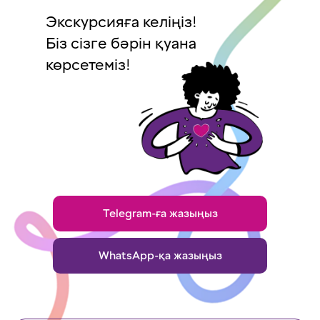
Экскурсияға келіңіз!
Біз сізге бәрін қуана
көрсетеміз!
Telegram-ға жазыңыз
WhatsApp-қа жазыңыз