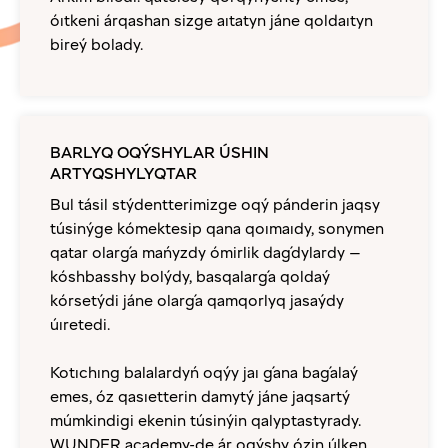
óıtkeni árqashan sizge aıtatyn jáne qoldaıtyn
bireý bolady.
BARLYQ OQÝSHYLAR ÚSHIN
ARTYQSHYLYQTAR
Bul tásil stýdentterimizge oqý pánderin jaqsy
túsinýge kómektesip qana qoımaıdy, sonymen
qatar olarǵa mańyzdy ómirlik daǵdylardy —
kóshbasshy bolýdy, basqalarǵa qoldaý
kórsetýdi jáne olarǵa qamqorlyq jasaýdy
úıretedi.
Kotıchıng balalardyń oqýy jaı ǵana baǵalaý
emes, óz qasıetterin damytý jáne jaqsartý
múmkindigi ekenin túsinýin qalyptastyrady.
WUNDER academy-de ár oqýshy ózin úlken