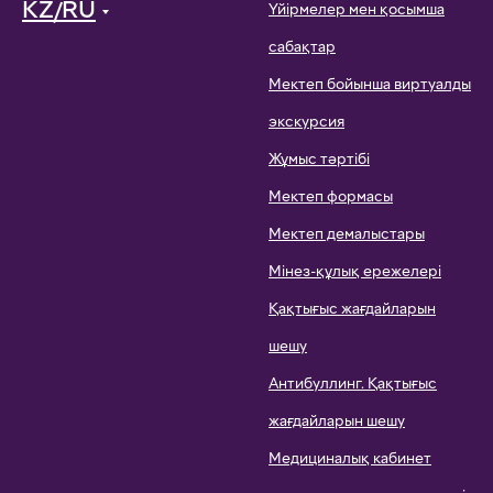
KZ/RU
Үйірмелер мен қосымша
сабақтар
Мектеп бойынша виртуалды
экскурсия
Жұмыс тәртібі
Мектеп формасы
Мектеп демалыстары
Мінез-құлық ережелері
Қақтығыс жағдайларын
шешу
Антибуллинг. Қақтығыс
жағдайларын шешу
Медициналық кабинет