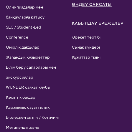
ӨҢДЕУ САЯСАТЫ
Олимпиадалар мен
байқауларға қатысу
ҚАБЫЛДАУ ЕРЕЖЕЛЕРІ
SLC / Student-Led
Conference
Әрекет тәртібі
Өмірлік дағдылар
Сынақ күндері
Жаһандық құзыреттер
Құжаттар тізімі
Білім беру сапарлары мен
экскурсиялар
WUNDER саяхат клубы
Кәсіптік бағдар
Қаржылық сауаттылық
Бірлескен оқыту / Котичинг
Метапәндік және