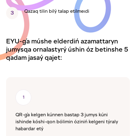
Qazaq tilin bilý talap etilmeıdi
EYU-ǵa múshe elderdiń azamattaryn
jumysqa ornalastyrý úshin óz betinshe 5
qadam jasaý qajet:
QR-ǵa kelgen kúnnen bastap 3 jumys kúni
ishinde kóshi-qon bólimin óziniń kelgeni týraly
habardar etý