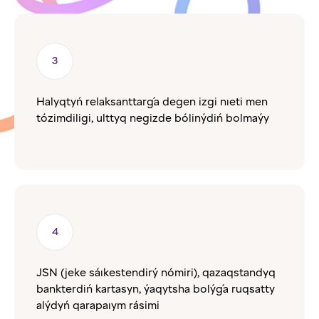
Halyqtyń relaksanttarǵa degen izgi nıeti men
tózimdiligi, ulttyq negizde bólinýdiń bolmaýy
JSN (jeke sáıkestendirý nómiri), qazaqstandyq
bankterdiń kartasyn, ýaqytsha bolýǵa ruqsatty
alýdyń qarapaıym rásimi