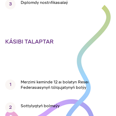
Dıplomdy nostrıfıkasıalaý
KÁSIBI TALAPTAR
Merzimi keminde 12 aı bolatyn Reseı
Federasıasynyń tólqujatynyń bolýy
Sottylyqtyń bolmaýy