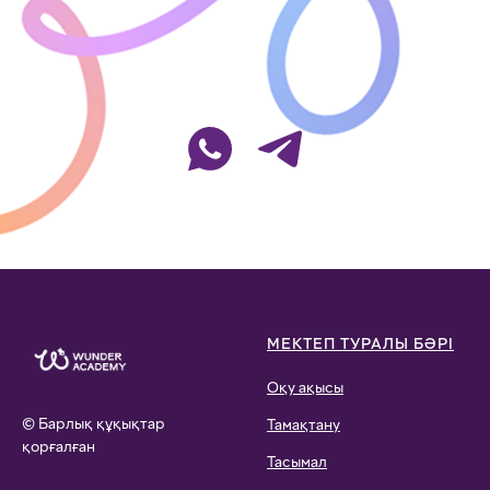
МЕКТЕП ТУРАЛЫ БӘРІ
Оқу ақысы
© Барлық құқықтар
Тамақтану
қорғалған
Тасымал