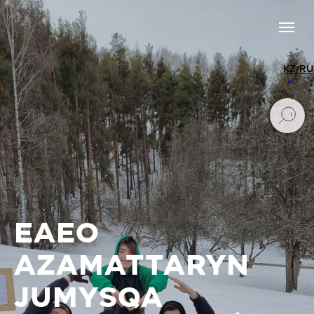
KZ/RU
EAEO
AZAMATTARYN
JUMYSQA