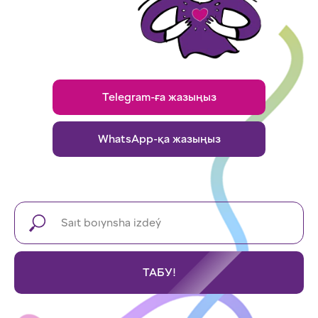
Telegram-ға жазыңыз
WhatsApp-қа жазыңыз
ТАБУ!