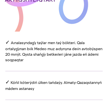
ARTYQSHYLYQTARY
✓
Aınalasyndaǵy taýlar men taý bókteri. Qala
ortalyǵynan bıik Medeo muz aıdynyna deıin avtobýspen
20 mınýt. Qysta shańǵy betkeıleri jáne jazda eń ádemi
soqpaqtar
✓
Kóńil kóterýdiń úlken tańdaýy. Almaty-Qazaqstannyń
mádenı astanasy