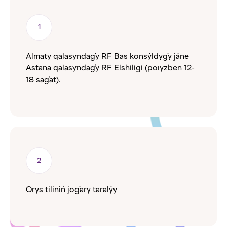
Almaty qalasyndaǵy RF Bas konsýldyǵy jáne
Astana qalasyndaǵy RF Elshiligi (poıyzben 12-
18 saǵat).
Orys tiliniń joǵary taralýy