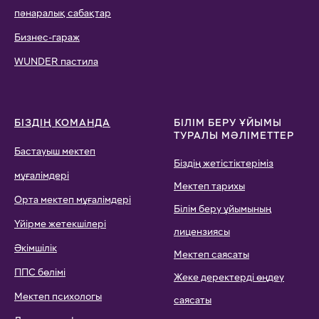
пәнаралық сабақтар
Бизнес-гараж
WUNDER пастила
БІЗДІҢ КОМАНДА
БІЛІМ БЕРУ ҰЙЫМЫ
ТУРАЛЫ МӘЛІМЕТТЕР
Бастауыш мектеп
Біздің жетістіктеріміз
мұғалімдері
Мектеп тарихы
Орта мектеп мұғалімдері
Білім беру ұйымының
Үйірме жетекшілері
лицензиясы
Әкімшілік
Мектеп саясаты
ППС бөлімі
Жеке деректерді өңдеу
Мектеп психологы
саясаты