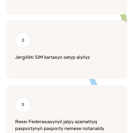
Jergilikti SIM kartasyn satyp alyńyz
Reseı Federasıasynyń jalpy azamattyq
pasportynyń pasporty nemese notarıaldy