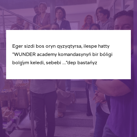
Eger sizdi bos oryn qyzyqtyrsa, ilespe hatty
"WUNDER academy komandasynyń bir bóligi
bolǵym keledi, sebebi ..."dep bastańyz