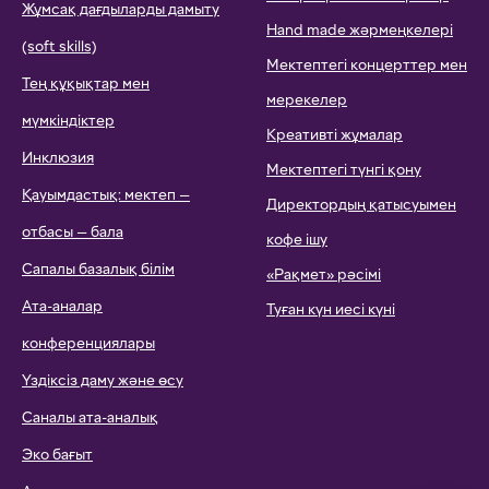
Жұмсақ дағдыларды дамыту
Hand made жәрмеңкелері
(soft skills)
Мектептегі концерттер мен
Тең құқықтар мен
мерекелер
мүмкіндіктер
Креативті жұмалар
Инклюзия
Мектептегі түнгі қону
Қауымдастық: мектеп —
Директордың қатысуымен
отбасы — бала
кофе ішу
Сапалы базалық білім
«Рақмет» рәсімі
Ата-аналар
Туған күн иесі күні
конференциялары
Үздіксіз даму және өсу
Саналы ата-аналық
Эко бағыт