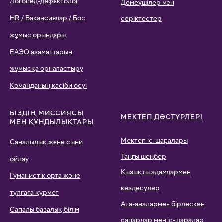
Логопед-дефектолог
Демеушілер мен
HR / Вакансиялар / Бос
серіктестер
жұмыс орындары
ЕАЭО азаматтарын
жұмысқа орналастыру
Команданың кәсіби өсуі
БІЗДІҢ МИССИЯСЫ
МЕКТЕП ДӘСТҮРЛЕРІ
МЕН ҚҰНДЫЛЫҚТАРЫ
Мектеп іс-шаралары
Саналылық және сыни
Таңғы шеңбер
ойлау
Қызықты адамдармен
Гуманистік орта және
кездесулер
тұлғаға құрмет
Ата-аналармен бірлескен
Сапалы базалық білім
сапарлар мен іс-шаралар