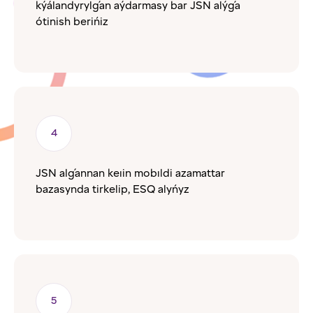
kýálandyrylǵan aýdarmasy bar JSN alýǵa
ótinish berińiz
JSN alǵannan keıin mobıldi azamattar
bazasynda tirkelip, ESQ alyńyz