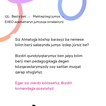
Basty bet
→
Mekteptegi jumys
→
EAEO azamattaryn jumysqa ornalastyrý
Siz Almatyǵa kóship barasyz ba nemese
bilim berý salasynda jumys izdep júrsiz be?
Bizdiń qundylyqtarymyz ben jalpy bilim
berý men pedagogıkaǵa degen
kózqarastarymyzdy osy saıttan muqıat
qarap shyǵyńyz.
Eger siz olardy bólisseńiz, Bizdiń
komandaǵa qosylyńyz!