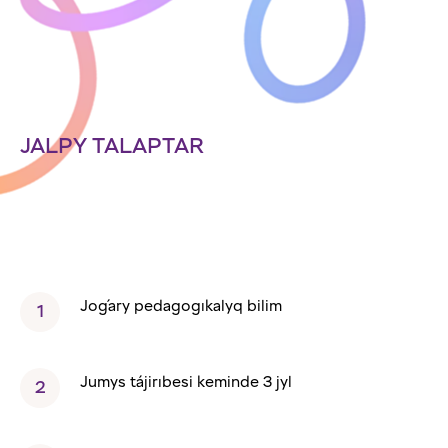
JALPY TALAPTAR
Joǵary pedagogıkalyq bilim
Jumys tájirıbesi keminde 3 jyl