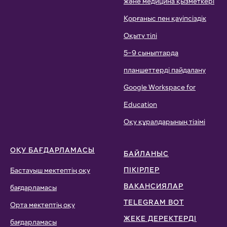
және медицина қызметкері
Қорғаныс пен қауіпсіздік
Оқыту тілі
5–9 сыныптарда
планшеттерді пайдалану
Google Workspace for
Education
Оқу құралдарының тізімі
ОҚУ БАҒДАРЛАМАСЫ
БАЙЛАНЫС
ПІКІРЛЕР
Бастауыш мектептің оқу
ВАКАНСИЯЛАР
бағдарламасы
TELEGRAM BOT
Орта мектептің оқу
ЖЕКЕ ДЕРЕКТЕРДІ
бағдарламасы