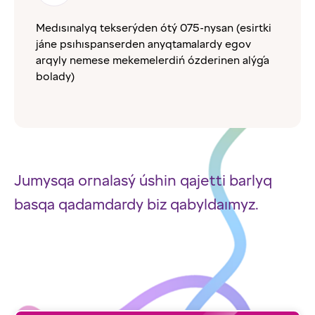
Medısınalyq tekserýden ótý 075-nysan (esirtki
jáne psıhıspanserden anyqtamalardy egov
arqyly nemese mekemelerdiń ózderinen alýǵa
bolady)
Jumysqa ornalasý úshin qajetti barlyq
basqa qadamdardy biz qabyldaımyz.