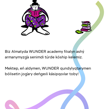
Biz Almatyda WUNDER academy fılıalyn ashý
armanymyzǵa senimdi túrde kóship kelemiz.
Mektep, eń aldymen, WUNDER qundylyqtarymen
bólisetin joǵary deńgeıli kásipqoılar toby!