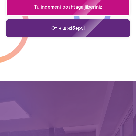
Túıindemeni poshtaǵa jiberińiz
Өтініш жіберу!