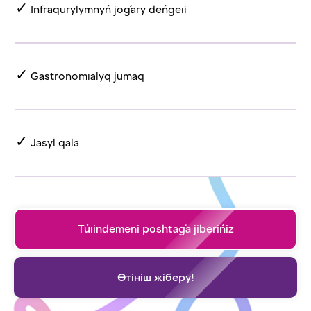
✓
Infraqurylymnyń joǵary deńgeıi
✓
Gastronomıalyq jumaq
✓
Jasyl qala
Túıindemeni poshtaǵa jiberińiz
Өтініш жіберу!