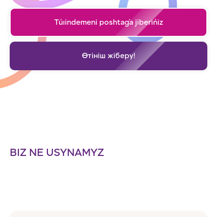
Túıindemeni poshtaǵa jiberińiz
Өтініш жіберу!
BIZ NE USYNAMYZ