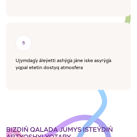
Ujymdaǵy áleýetti ashýǵa jáne iske asyrýǵa
yqpal etetin dostyq atmosfera
BIZDIŃ QALADA JUMYS ISTEÝDIŃ