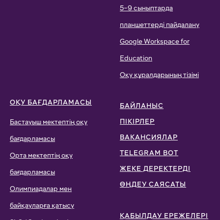
Мектеп формасы
Мектеп демалыстары
Мінез-құлық ережелері
Қақтығыс жағдайларын
шешу
Антибуллинг. Қақтығыс
жағдайларын шешу
Медициналық кабинет
және медицина қызметкері
Қорғаныс пен қауіпсіздік
Оқыту тілі
5–9 сыныптарда
планшеттерді пайдалану