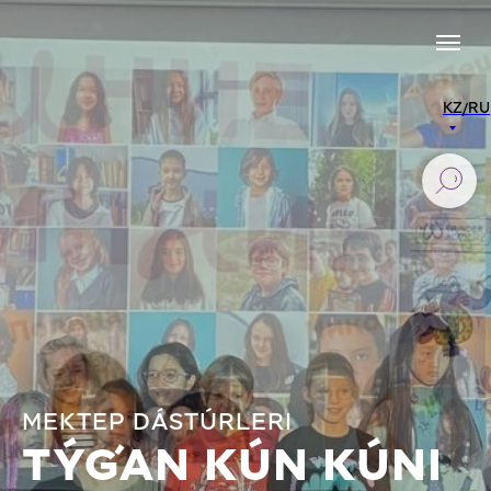
KZ/RU
MEKTEP DÁSTÚRLERI
TÝǴAN KÚN KÚNI