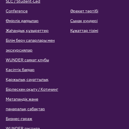
Google Workspace for
Education
Оқу құралдарының тізімі
ОҚУ БАҒДАРЛАМАСЫ
БАЙЛАНЫС
ПІКІРЛЕР
Бастауыш мектептің оқу
ВАКАНСИЯЛАР
бағдарламасы
TELEGRAM BOT
Орта мектептің оқу
ЖЕКЕ ДЕРЕКТЕРДІ
бағдарламасы
ӨҢДЕУ САЯСАТЫ
Олимпиадалар мен
байқауларға қатысу
ҚАБЫЛДАУ ЕРЕЖЕЛЕРІ
SLC / Student-Led
Conference
Әрекет тәртібі
Өмірлік дағдылар
Сынақ күндері