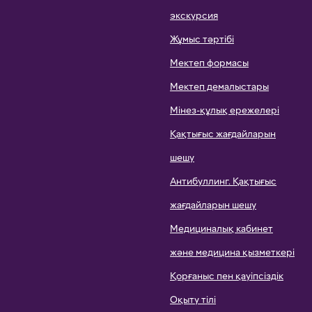
МЕКТЕП ТУРАЛЫ БӘРІ
Оқу ақысы
© Барлық құқықтар
Тамақтану
қорғалған
Тасымал
KZ/RU
Үйірмелер мен қосымша
сабақтар
Мектеп бойынша виртуалды
экскурсия
Жұмыс тәртібі