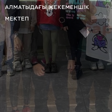
АЛМАТЫДАҒЫ ЖЕКЕМЕНШІК
МЕКТЕП