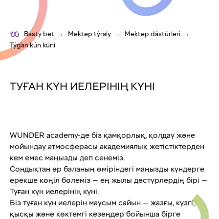
Basty bet
→
Mektep týraly
→
Mektep dástúrleri
→
Týǵan kún kúni
ТУҒАН КҮН ИЕЛЕРІНІҢ КҮНІ
WUNDER academy-де біз қамқорлық, қолдау және
мойындау атмосферасы академиялық жетістіктерден
кем емес маңызды деп сенеміз.
Сондықтан әр баланың өміріндегі маңызды күндерге
ерекше көңіл бөлеміз — ең жылы дәстүрлердің бірі —
Туған күн иелерінің күні.
Біз туған күн иелерін маусым сайын — жазғы, күзгі,
қысқы және көктемгі кезеңдер бойынша бірге