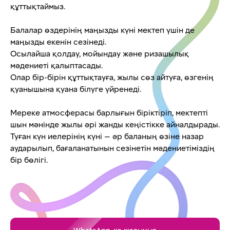
құттықтаймыз.
Балалар өздерінің маңызды күні мектеп үшін де
маңызды екенін сезінеді.
Осылайша қолдау, мойындау және ризашылық
мәдениеті қалыптасады.
Олар бір-бірін құттықтауға, жылы сөз айтуға, өзгенің
қуанышына қуана білуге үйренеді.
Мереке атмосферасы барлығын біріктіріп, мектепті
шын мәнінде жылы әрі жанды кеңістікке айналдырады.
Туған күн иелерінің күні — әр баланың өзіне назар
аударылып, бағаланатынын сезінетін мәдениетіміздің
бір бөлігі.