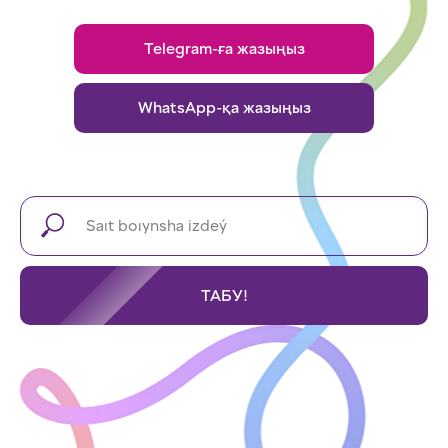
Бізбен
байланысыңыз
Экскурсияға келіңіз!
Біз сізге бәрін қуана
көрсетеміз!
Telegram-ға жазыңыз