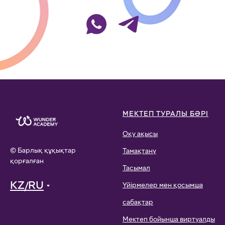
WhatsApp-қа жазыңыз
ТАБУ!