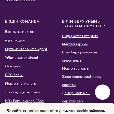
Жаһандық құзыреттер
Құжаттар тізімі
Білім беру сапарлары мен
экскурсиялар
WUNDER саяхат клубы
Кәсіптік бағдар
Қаржылық сауаттылық
Бірлескен оқыту / Котичинг
Метапәндік және
пәнаралық сабақтар
Бизнес-гараж
WUNDER пастила
Біз сайттың қолайлылығы сізге ұнауы үшін cookie файлдарын