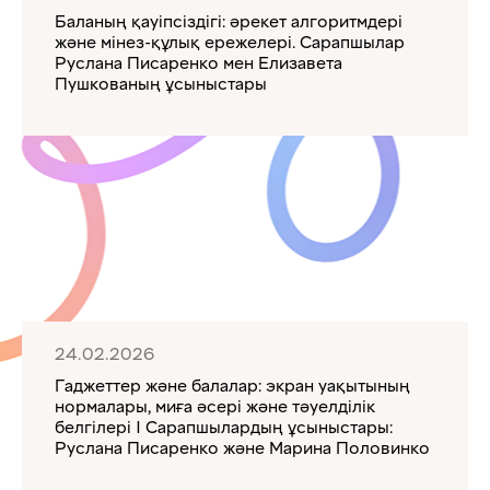
Баланың қауіпсіздігі: әрекет алгоритмдері
және мінез-құлық ережелері. Сарапшылар
Руслана Писаренко мен Елизавета
Пушкованың ұсыныстары
24.02.2026
Гаджеттер және балалар: экран уақытының
нормалары, миға әсері және тәуелділік
белгілері | Сарапшылардың ұсыныстары:
Руслана Писаренко және Марина Половинко