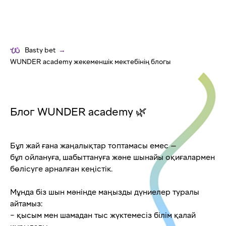
Basty bet
→
WUNDER academy жекеменшік мектебінің блогы
Блог WUNDER academy 🌿
Бұл жай ғана жаңалықтар топтамасы емес —
бұл ойлануға, шабыттануға және шынайы оқиғалармен
бөлісуге арналған кеңістік.
Мұнда біз шын мәнінде маңызды дүниелер туралы
айтамыз:
– қысым мен шамадан тыс жүктемесіз білім қалай