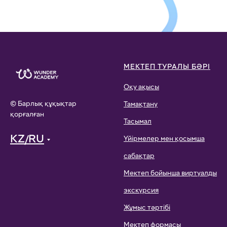
МЕКТЕП ТУРАЛЫ БӘРІ
Оқу ақысы
© Барлық құқықтар
Тамақтану
қорғалған
Тасымал
KZ/RU
Үйірмелер мен қосымша
сабақтар
Мектеп бойынша виртуалды
экскурсия
Жұмыс тәртібі
Мектеп формасы