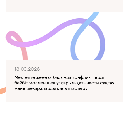
18.03.2026
Мектепте және отбасында конфликттерді
бейбіт жолмен шешу: қарым-қатынасты сақтау
және шекараларды қалыптастыру