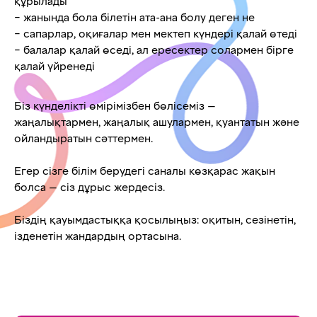
құрылады
– жанында бола білетін ата-ана болу деген не
– сапарлар, оқиғалар мен мектеп күндері қалай өтеді
– балалар қалай өседі, ал ересектер солармен бірге
қалай үйренеді
Біз күнделікті өмірімізбен бөлісеміз —
жаңалықтармен, жаңалық ашулармен, қуантатын және
ойландыратын сәттермен.
Егер сізге білім берудегі саналы көзқарас жақын
болса — сіз дұрыс жердесіз.
Біздің қауымдастыққа қосылыңыз: оқитын, сезінетін,
ізденетін жандардың ортасына.