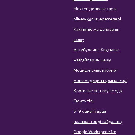
Мектеп демалыстары
Мінез-құлық ережелері
Қақтығыс жағдайларын
шешу
Антибуллинг. Қақтығыс
жағдайларын шешу
Медициналық кабинет
және медицина қызметкері
Қорғаныс пен қауіпсіздік
Оқыту тілі
5–9 сыныптарда
планшеттерді пайдалану
Google Workspace for