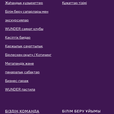
Жаһандық құзыреттер
Құжаттар тізімі
Білім беру сапарлары мен
экскурсиялар
WUNDER саяхат клубы
Кәсіптік бағдар
Қаржылық сауаттылық
Бірлескен оқыту / Котичинг
Метапәндік және
пәнаралық сабақтар
Бизнес-гараж
WUNDER пастила
БІЗДІҢ КОМАНДА
БІЛІМ БЕРУ ҰЙЫМЫ