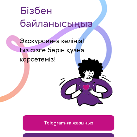
Бізбен
байланысыңыз
Экскурсияға келіңіз!
Біз сізге бәрін қуана
көрсетеміз!
Telegram-ға жазыңыз