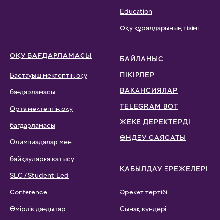
Education
Оқу құралдарының тізімі
ОҚУ БАҒДАРЛАМАСЫ
БАЙЛАНЫС
ПІКІРЛЕР
Бастауыш мектептің оқу
ВАКАНСИЯЛАР
бағдарламасы
TELEGRAM BOT
Орта мектептің оқу
ЖЕКЕ ДЕРЕКТЕРДІ
бағдарламасы
ӨҢДЕУ САЯСАТЫ
Олимпиадалар мен
байқауларға қатысу
ҚАБЫЛДАУ ЕРЕЖЕЛЕРІ
SLC / Student-Led
Conference
Әрекет тәртібі
Өмірлік дағдылар
Сынақ күндері