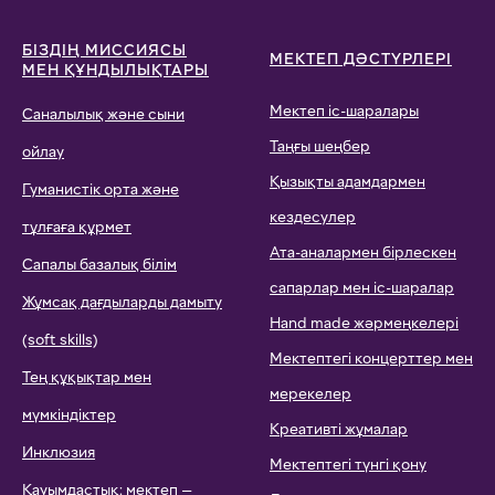
БІЗДІҢ МИССИЯСЫ
МЕКТЕП ДӘСТҮРЛЕРІ
МЕН ҚҰНДЫЛЫҚТАРЫ
Мектеп іс-шаралары
Саналылық және сыни
Таңғы шеңбер
ойлау
Қызықты адамдармен
Гуманистік орта және
кездесулер
тұлғаға құрмет
Ата-аналармен бірлескен
Сапалы базалық білім
сапарлар мен іс-шаралар
Жұмсақ дағдыларды дамыту
Hand made жәрмеңкелері
(soft skills)
Мектептегі концерттер мен
Тең құқықтар мен
мерекелер
мүмкіндіктер
Креативті жұмалар
Инклюзия
Мектептегі түнгі қону
Қауымдастық: мектеп —