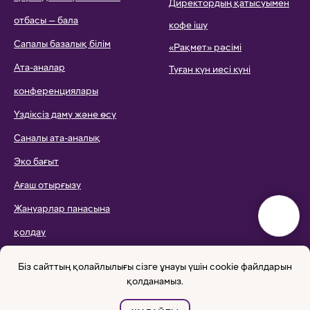
Директордың қатысуымен
отбасы — бала
кофе ішу
Сапалы базалық білім
«Рақмет» рәсімі
Ата-аналар
Туған күн иесі күні
конференциялары
Үздіксіз даму және өсу
Саналы ата-аналық
Эко бағыт
Ағаш отырғызу
Жануарлар панасына
қолдау
Эко-сплавтар
Біз сайттың қолайлылығы сізге ұнауы үшін cookie файлдарын
қолданамыз.