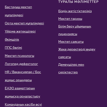
ТУРАЛЫ МӘЛІМЕТТЕР
Бастауыш мектеп
Біздің жетістіктеріміз
мұғалімдері
Мектеп тарихы
Орта мектеп мұғалімдері
Білім беру ұйымының
Үйірме жетекшілері
лицензиясы
Әкімшілік
Мектеп саясаты
ППС бөлімі
Жеке деректерді өңдеу
Мектеп психологы
саясаты
Логопед-дефектолог
Демеушілер мен
HR / Вакансиялар / Бос
серіктестер
жұмыс орындары
ЕАЭО азаматтарын
жұмысқа орналастыру
Команданың кәсіби өсуі