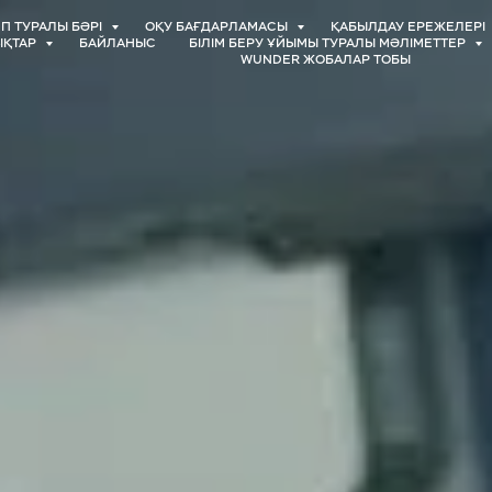
П ТУРАЛЫ БӘРІ
ОҚУ БАҒДАРЛАМАСЫ
ҚАБЫЛДАУ ЕРЕЖЕЛЕРІ
ЫҚТАР
БАЙЛАНЫС
БІЛІМ БЕРУ ҰЙЫМЫ ТУРАЛЫ МӘЛІМЕТТЕР
WUNDER ЖОБАЛАР ТОБЫ