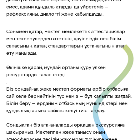
емес, адами құндылықтарды да үйретеміз —
рефлексияны, диалогті және қабылдауды.
Сонымен қатар, мектеп мемлекеттік аттестациялар
мен тексерулерден өтетінін, қауіпсіздік пен білім
сапасының қатаң стандарттарын ұстанатынын атап
өту маңызды.
Өкінішке қарай, мұндай ортаны құру үлкен
ресурстарды талап етеді
.
Біз сондай-ақ жеке мектеп форматы әрбір отбасыға
сай келе бермейтінін түсінеміз — бұл қалыпты жағдай.
Білім беру — әрдайым отбасының мүмкіндіктері мен
құндылықтарына сәйкес келуі тиіс таңдау.
Сондықтан біз ата-аналарды әрқашан экскурсияға
шақырамыз. Мектеппен жеке танысу оның
атмосферасын, тәсілін жақсырақ түсінуге және