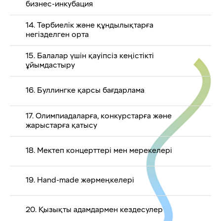
бизнес-инкубация
14. Тәрбиелік және құндылықтарға
негізделген орта
15. Балалар үшін қауіпсіз кеңістікті
ұйымдастыру
16. Буллингке қарсы бағдарлама
17. Олимпиадаларға, конкурстарға және
жарыстарға қатысу
18. Мектеп концерттері мен мерекелері
19. Hand-made жәрмеңкелері
20. Қызықты адамдармен кездесулер