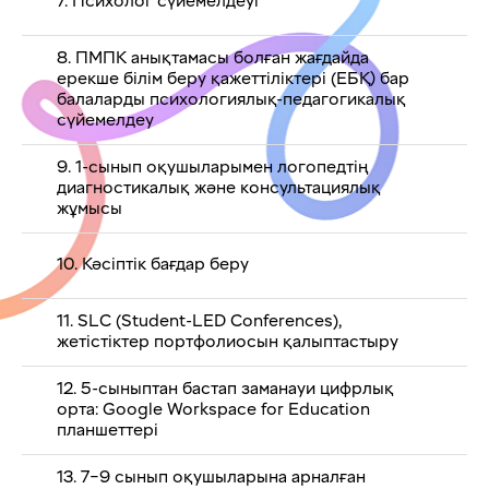
7. Психолог сүйемелдеуі
8. ПМПК анықтамасы болған жағдайда
ерекше білім беру қажеттіліктері (ЕБҚ) бар
балаларды психологиялық-педагогикалық
сүйемелдеу
9. 1-сынып оқушыларымен логопедтің
диагностикалық және консультациялық
жұмысы
10. Кәсіптік бағдар беру
11. SLC (Student-LED Conferences),
жетістіктер портфолиосын қалыптастыру
12. 5-сыныптан бастап заманауи цифрлық
орта: Google Workspace for Education
планшеттері
13. 7–9 сынып оқушыларына арналған