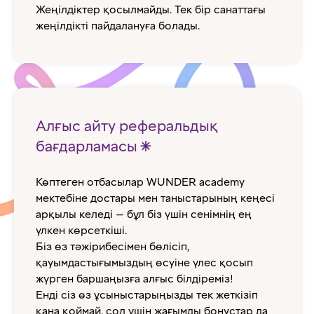
Жеңілдіктер қосылмайды. Тек бір санаттағы
жеңілдікті пайдалануға болады.
Алғыс айту реферальдық
бағдарламасы ✴️
Көптеген отбасылар WUNDER academy
мектебіне достары мен таныстарының кеңесі
арқылы келеді — бұл біз үшін сенімнің ең
үлкен көрсеткіші.
Біз өз тәжірибесімен бөлісіп,
қауымдастығымыздың өсуіне үлес қосып
жүрген баршаңызға алғыс білдіреміз!
Енді сіз өз ұсыныстарыңызды тек жеткізіп
қана қоймай, сол үшін жағымды бонустар да