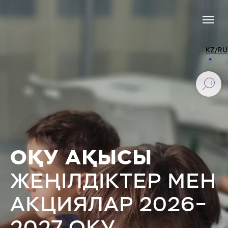
KZ/RU
ОҚУ АҚЫСЫ
ЖЕҢІЛДІКТЕР МЕН
АКЦИЯЛАР 2026–