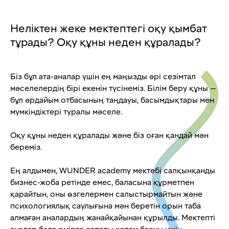
Неліктен жеке мектептегі оқу қымбат
тұрады? Оқу құны неден құралады?
Біз бұл ата-аналар үшін ең маңызды әрі сезімтал
мәселелердің бірі екенін түсінеміз. Білім беру құны —
бұл әрдайым отбасының таңдауы, басымдықтары мен
мүмкіндіктері туралы мәселе.
Оқу құны неден құралады және біз оған қандай мән
береміз.
Ең алдымен, WUNDER academy мектебі салқынқанды
бизнес-жоба ретінде емес, баласына құрметпен
қарайтын, оны өзгелермен салыстырмайтын және
психологиялық саулығына мән беретін орын таба
алмаған аналардың жанайқайынан құрылды. Мектепті