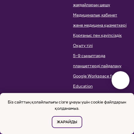
жағдайларын шешу
Медициналық кабинет
және медицина қызметкері
Қорғаныс пен қауіпсіздік
Оқыту тілі
5–9 сыныптарда
планшеттерді пайдалану
Google Workspace for
Education
Оқу құралдарының тізімі
Біз сайттың қолайлылығы сізге ұнауы үшін cookie файлдарын
қолданамыз.
ОҚУ БАҒДАРЛАМАСЫ
БАЙЛАНЫС
ЖАРАЙДЫ
ПІКІРЛЕР
Бастауыш мектептің оқу
Оқу құны
Жарналар
Жеңілдіктер мен 