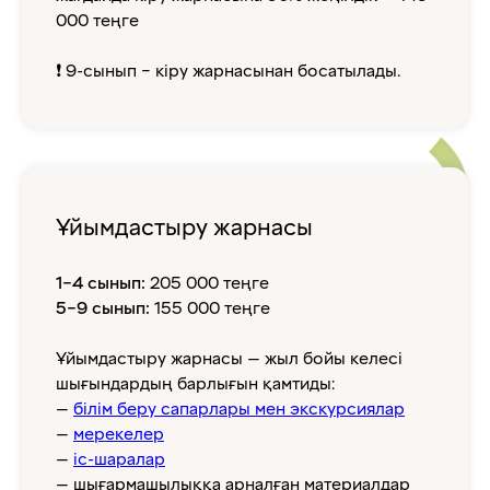
000 теңге
❗ 9-сынып – кіру жарнасынан босатылады.
Ұйымдастыру жарнасы
1–4 сынып:
205 000 теңге
5–9 сынып:
155 000 теңге
Ұйымдастыру жарнасы — жыл бойы келесі
шығындардың барлығын қамтиды:
—
білім беру сапарлары мен экскурсиялар
—
мерекелер
—
іс-шаралар
— шығармашылыққа арналған материалдар