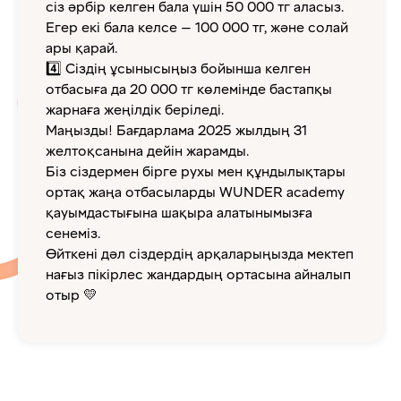
сіз әрбір келген бала үшін 50 000 тг аласыз.
Егер екі бала келсе — 100 000 тг, және солай
ары қарай.
4️⃣ Сіздің ұсынысыңыз бойынша келген
отбасыға да 20 000 тг көлемінде бастапқы
жарнаға жеңілдік беріледі.
Маңызды! Бағдарлама 2025 жылдың 31
желтоқсанына дейін жарамды.
Біз сіздермен бірге рухы мен құндылықтары
ортақ жаңа отбасыларды WUNDER academy
қауымдастығына шақыра алатынымызға
сенеміз.
Өйткені дәл сіздердің арқаларыңызда мектеп
нағыз пікірлес жандардың ортасына айналып
отыр 💛