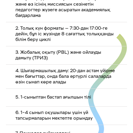
және өз ісінің миссиясын сезінетін
педагогтер жүзеге асыратын академиялық
бағдарлама
2. Толық күн форматы — 7:30-дан 17:00-ге
дейін, бұл іс жүзінде 8 сағаттық толыққанды
білім беру циклі
3. Жобалық оқыту (PBL) және ойлауды
дамыту (ТРИЗ)
4. Шығармашылық даму: 20-дан астам үйірме
мен бағыттар, онда бала әртүрлі салаларда
өзін сынап көре алады
5. 1-сыныптан бастап ағылшын тілі
6. 1–4 сынып оқушылары үшін үй
тапсырмаларын мектепте орындау