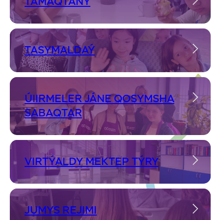
TAMAQTANÝ
TASYMALDAÝ
ÚIIRMELER JÁNE QOSYMSHA
SABAQTAR
VIRTÝALDY MEKTEP TÝRY
JUMYS REJIMI