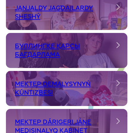
JANJALDY JAǴDAILARDY
SHESHÝ
БУЛЛИНГКЕ ҚАРСЫ
БАҒДАРЛАМА
MEKTEP DEMALYSYNYŃ
KÚNTIZBESI
MEKTEP DÁRIGERI JÁNE
MEDISINALYQ KABINET