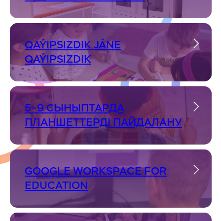
QAÝIPSIZDIK JÁNE
QAÝIPSIZDIK
5–9 СЫНЫПТАРДА
ПЛАНШЕТТЕРДІ ПАЙДАЛАНУ
GOOGLE WORKSPACE FOR
EDUCATION