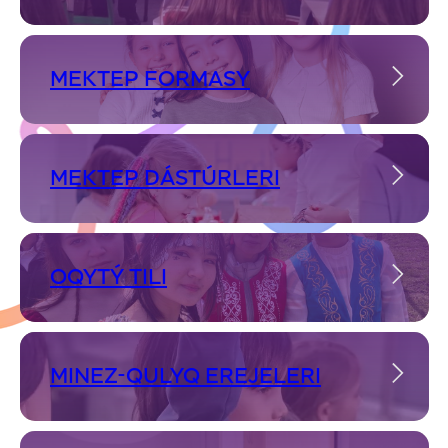
MEKTEP FORMASY
MEKTEP DÁSTÚRLERI
OQYTÝ TILI
MINEZ-QULYQ EREJELERI