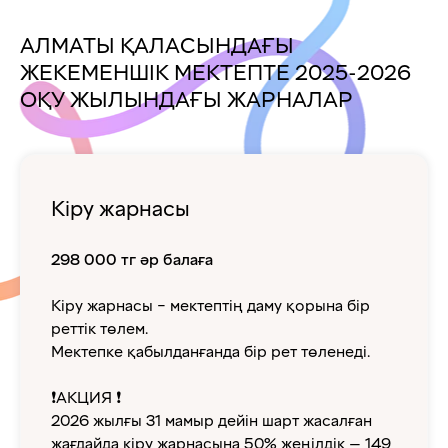
АЛМАТЫ ҚАЛАСЫНДАҒЫ
ЖЕКЕМЕНШІК МЕКТЕПТЕ 2025-2026
ОҚУ ЖЫЛЫНДАҒЫ ЖАРНАЛАР
Кіру жарнасы
298 000 тг әр балаға
Кіру жарнасы – мектептің даму қорына бір
реттік төлем.
Мектепке қабылданғанда бір рет төленеді.
❗АКЦИЯ ❗
2026 жылғы 31 мамыр дейін шарт жасалған
жағдайда кіру жарнасына 50% жеңілдік — 149