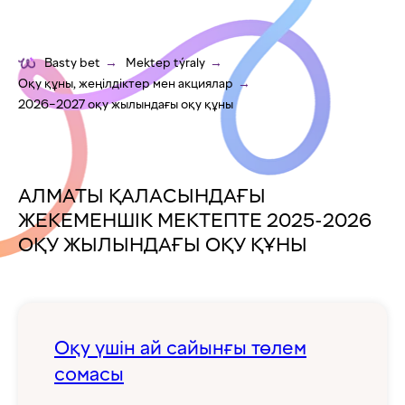
Basty bet
→
Mektep týraly
→
Оқу құны, жеңілдіктер мен акциялар
→
2026–2027 оқу жылындағы оқу құны
АЛМАТЫ ҚАЛАСЫНДАҒЫ
ЖЕКЕМЕНШІК МЕКТЕПТЕ 2025-2026
ОҚУ ЖЫЛЫНДАҒЫ ОҚУ ҚҰНЫ
Оқу үшін ай сайынғы төлем
сомасы