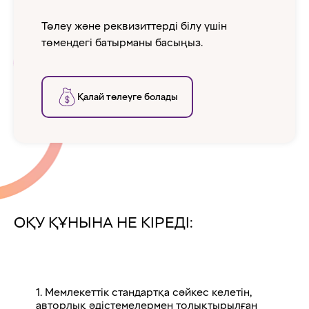
Төлеу және реквизиттерді білу үшін
төмендегі батырманы басыңыз.
Қалай төлеуге болады
ОҚУ ҚҰНЫНА НЕ КІРЕДІ:
1. Мемлекеттік стандартқа сәйкес келетін,
авторлық әдістемелермен толықтырылған