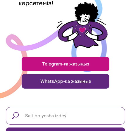
көрсетеміз!
Telegram-ға жазыңыз
WhatsApp-қа жазыңыз