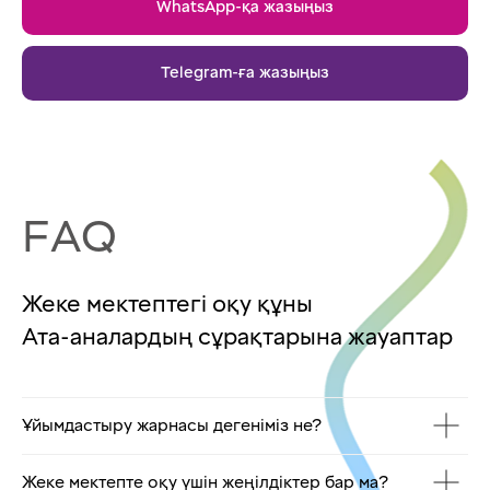
WhatsApp-қа жазыңыз
Telegram-ға жазыңыз
FAQ
Жеке мектептегі оқу құны
Ата-аналардың сұрақтарына жауаптар
Ұйымдастыру жарнасы дегеніміз не?
Жеке мектепте оқу үшін жеңілдіктер бар ма?