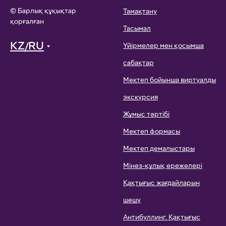
© Барлық құқықтар
Тамақтану
қорғалған
Тасымал
KZ/RU
Үйірмелер мен қосымша
сабақтар
Мектеп бойынша виртуалды
экскурсия
Жұмыс тәртібі
Мектеп формасы
Мектеп демалыстары
Мінез-құлық ережелері
Қақтығыс жағдайларын
шешу
Антибуллинг. Қақтығыс