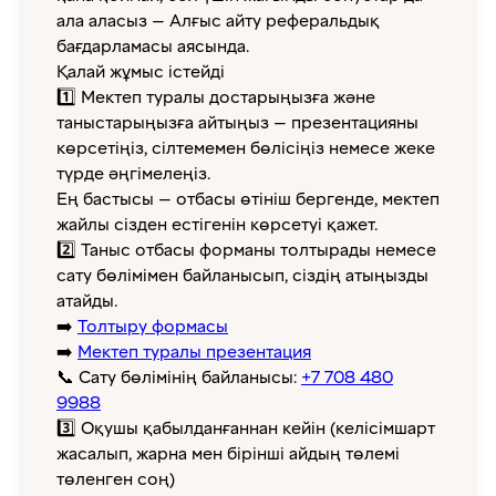
ала аласыз — Алғыс айту реферальдық
бағдарламасы аясында.
Қалай жұмыс істейді
1️⃣ Мектеп туралы достарыңызға және
таныстарыңызға айтыңыз — презентацияны
көрсетіңіз, сілтемемен бөлісіңіз немесе жеке
түрде әңгімелеңіз.
Ең бастысы — отбасы өтініш бергенде, мектеп
жайлы сізден естігенін көрсетуі қажет.
2️⃣ Таныс отбасы форманы толтырады немесе
сату бөлімімен байланысып, сіздің атыңызды
атайды.
➡️
Толтыру формасы
➡️
Мектеп туралы презентация
📞 Сату бөлімінің байланысы:
+7 708 480
9988
3️⃣ Оқушы қабылданғаннан кейін (келісімшарт
жасалып, жарна мен бірінші айдың төлемі
төленген соң)