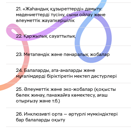
21. «Жаһандық құзыреттерді» дамыту:
мәдениеттерді түсіну, сыни ойлау және
әлеуметтік жауапкершілік
22. Қаржылық сауаттылық
23. Метапәндік және пәнаралық жобалар
24. Балаларды, ата-аналарды және
мұғалімдерді біріктіретін мектеп дәстүрлері
25. Әлеуметтік және эко-жобалар (қоқысты
бөлек жинау, панажайға көмектесу, ағаш
отырғызу және т.б.)
26. Инклюзивті орта — әртүрлі мүмкіндіктері
бар балаларды оқыту