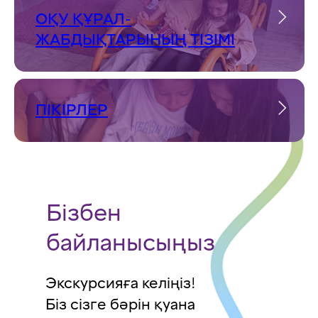
ОҚУ ҚҰРАЛ-
ЖАБДЫҚТАРЫНЫҢ ТІЗІМІ
ПІКІРЛЕР
Бізбен
байланысыңыз
Экскурсияға келіңіз!
Біз сізге бәрін қуана