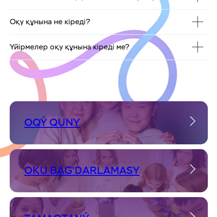
Оқу құнына не кіреді?
Үйірмелер оқу құнына кіреді ме?
OQÝ QUNY
OKU BAG’DARLAMASY