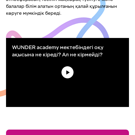
балалар білім алатын ортаның қалай құрылғанын
көруге мүмкіндік береді.
WUNDER academy мектебіндегі оқу
ақысына не кіреді? Ал не кірмейді?