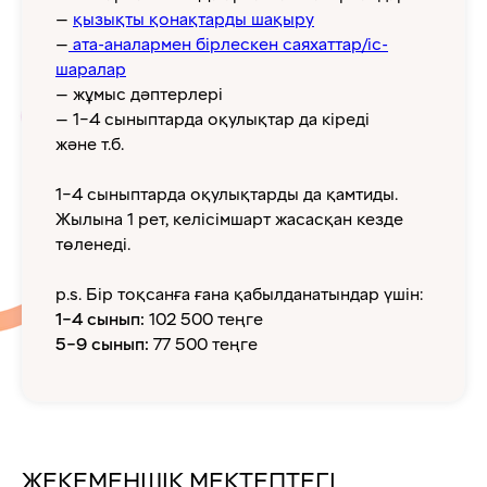
—
қызықты қонақтарды шақыру
—
ата-аналармен бірлескен саяхаттар/іс-
шаралар
— жұмыс дәптерлері
— 1–4 сыныптарда оқулықтар да кіреді
және т.б.
1–4 сыныптарда оқулықтарды да қамтиды.
Жылына 1 рет, келісімшарт жасасқан кезде
төленеді.
p.s. Бір тоқсанға ғана қабылданатындар үшін:
1–4 сынып:
102 500 теңге
5–9 сынып:
77 500 теңге
ЖЕКЕМЕНШІК МЕКТЕПТЕГІ