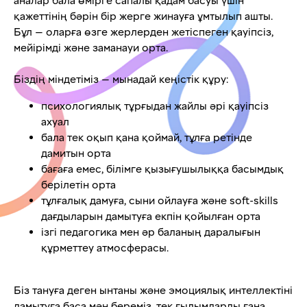
аналар бала өмірге сапалы қадам басуы үшін
қажеттінің бәрін бір жерге жинауға ұмтылып ашты.
Бұл — оларға өзге жерлерден жетіспеген қауіпсіз,
мейірімді және заманауи орта.
Біздің міндетіміз — мынадай кеңістік құру:
психологиялық тұрғыдан жайлы әрі қауіпсіз
ахуал
бала тек оқып қана қоймай, тұлға ретінде
дамитын орта
бағаға емес, білімге қызығушылыққа басымдық
берілетін орта
тұлғалық дамуға, сыни ойлауға және soft-skills
дағдыларын дамытуға екпін қойылған орта
ізгі педагогика мен әр баланың даралығын
құрметтеу атмосферасы.
Біз тануға деген ынтаны және эмоциялық интеллектіні
дамытуға баса мән береміз, тек ғылымдарды ғана