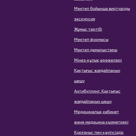
Мектеп бойынша виртуалды
экскурсия
Жұмыс тәртібі
Мектеп формасы
Мектеп демалыстары
Мінез-құлық ережелері
Қақтығыс жағдайларын
шешу
Антибуллинг. Қақтығыс
жағдайларын шешу
Медициналық кабинет
және медицина қызметкері
Қорғаныс пен қауіпсіздік