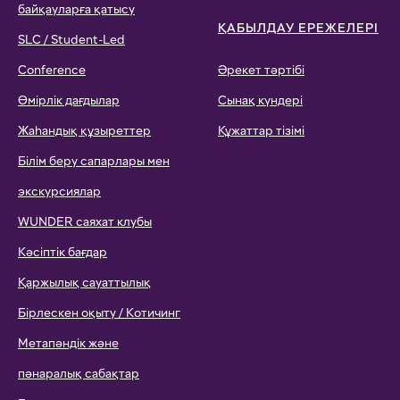
байқауларға қатысу
ҚАБЫЛДАУ ЕРЕЖЕЛЕРІ
SLC / Student-Led
Conference
Әрекет тәртібі
Өмірлік дағдылар
Сынақ күндері
Жаһандық құзыреттер
Құжаттар тізімі
Білім беру сапарлары мен
экскурсиялар
WUNDER саяхат клубы
Кәсіптік бағдар
Қаржылық сауаттылық
Бірлескен оқыту / Котичинг
Метапәндік және
пәнаралық сабақтар