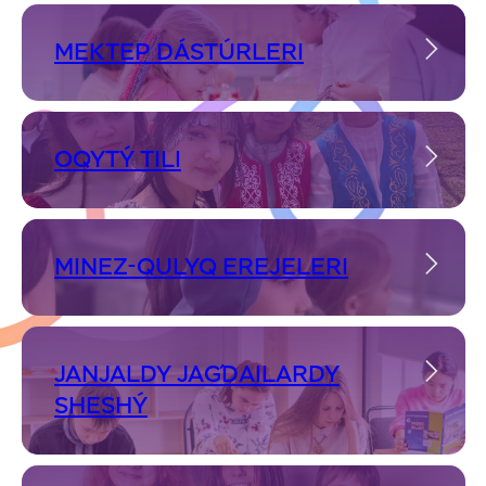
MEKTEP DÁSTÚRLERI
OQYTÝ TILI
MINEZ-QULYQ EREJELERI
JANJALDY JAǴDAILARDY
SHESHÝ