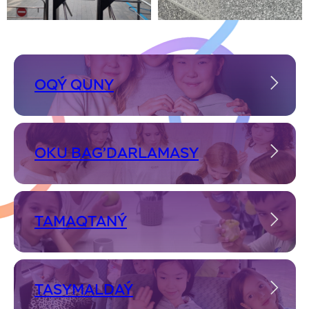
OQÝ QUNY
OKU BAG’DARLAMASY
TAMAQTANÝ
TASYMALDAÝ