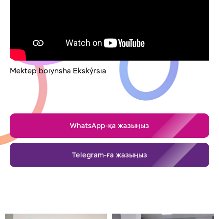
Mektep boıynsha Ekskýrsıa
WhatsApp-қа жазыңыз
Telegram-ға жазыңыз