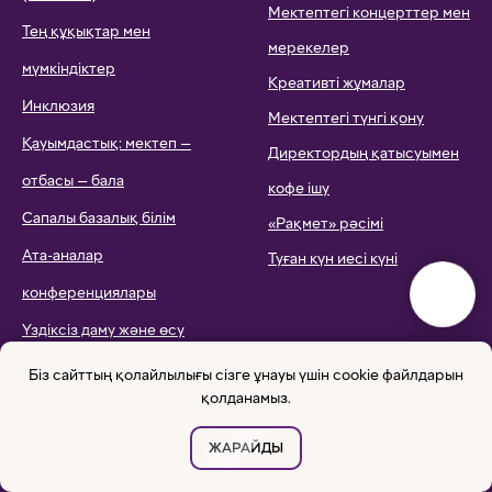
Мектептегі концерттер мен
Тең құқықтар мен
мерекелер
мүмкіндіктер
Креативті жұмалар
Инклюзия
Мектептегі түнгі қону
Қауымдастық: мектеп —
Директордың қатысуымен
отбасы — бала
кофе ішу
Сапалы базалық білім
«Рақмет» рәсімі
Ата-аналар
Туған күн иесі күні
конференциялары
Үздіксіз даму және өсу
Саналы ата-аналық
Біз сайттың қолайлылығы сізге ұнауы үшін cookie файлдарын
қолданамыз.
Эко бағыт
Ағаш отырғызу
ЖАРАЙДЫ
Жануарлар панасына