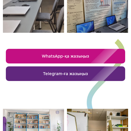
WhatsApp-қа жазыңыз
Telegram-ға жазыңыз