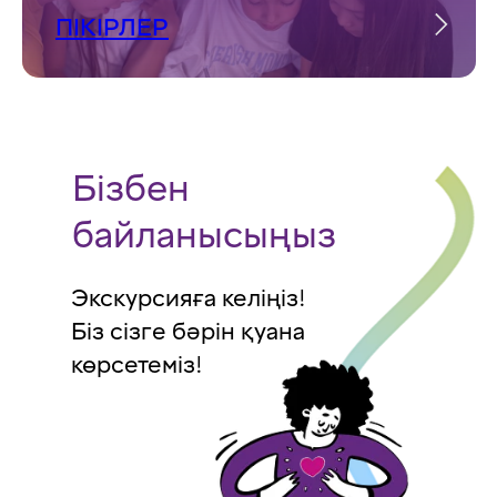
ПІКІРЛЕР
Бізбен
байланысыңыз
Экскурсияға келіңіз!
Біз сізге бәрін қуана
көрсетеміз!