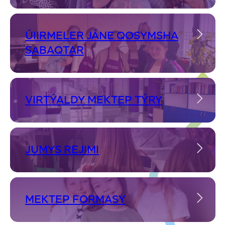
ÚIIRMELER JÁNE QOSYMSHA
SABAQTAR
VIRTÝALDY MEKTEP TÝRY
JUMYS REJIMI
MEKTEP FORMASY