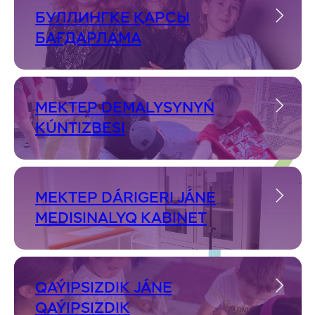
БУЛЛИНГКЕ ҚАРСЫ
БАҒДАРЛАМА
MEKTEP DEMALYSYNYŃ
KÚNTIZBESI
MEKTEP DÁRIGERI JÁNE
MEDISINALYQ KABINET
QAÝIPSIZDIK JÁNE
QAÝIPSIZDIK