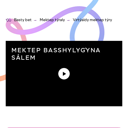
Basty bet
→
Mektep týraly
→
Vırtýaldy mektep týry
MEKTEP BASSHYLYǴYNA
SÁLEM