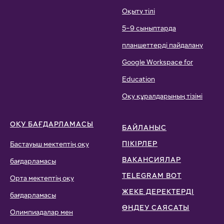
Оқыту тілі
5–9 сыныптарда
планшеттерді пайдалану
Google Workspace for
Education
Оқу құралдарының тізімі
ОҚУ БАҒДАРЛАМАСЫ
БАЙЛАНЫС
ПІКІРЛЕР
Бастауыш мектептің оқу
ВАКАНСИЯЛАР
бағдарламасы
TELEGRAM BOT
Орта мектептің оқу
ЖЕКЕ ДЕРЕКТЕРДІ
бағдарламасы
ӨҢДЕУ САЯСАТЫ
Олимпиадалар мен