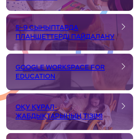
5–9 СЫНЫПТАРДА
ПЛАНШЕТТЕРДІ ПАЙДАЛАНУ
GOOGLE WORKSPACE FOR
EDUCATION
ОҚУ ҚҰРАЛ-
ЖАБДЫҚТАРЫНЫҢ ТІЗІМІ