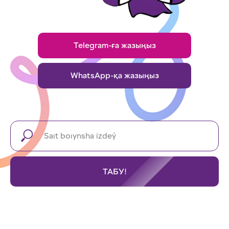
Telegram-ға жазыңыз
WhatsApp-қа жазыңыз
ТАБУ!