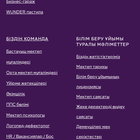
Бизнес-гараж
WUNDER пастила
БІЗДІҢ КОМАНДА
БІЛІМ БЕРУ ҰЙЫМЫ
ТУРАЛЫ МӘЛІМЕТТЕР
Бастауыш мектеп
Біздің жетістіктеріміз
мұғалімдері
Мектеп тарихы
Орта мектеп мұғалімдері
Білім беру ұйымының
Үйірме жетекшілері
лицензиясы
Әкімшілік
Мектеп саясаты
ППС бөлімі
Жеке деректерді өңдеу
Мектеп психологы
саясаты
Логопед-дефектолог
Демеушілер мен
HR / Вакансиялар / Бос
серіктестер