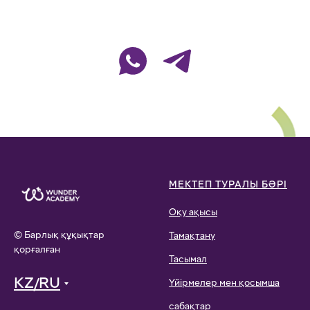
МЕКТЕП ТУРАЛЫ БӘРІ
Оқу ақысы
© Барлық құқықтар
Тамақтану
қорғалған
Тасымал
KZ/RU
Үйірмелер мен қосымша
сабақтар