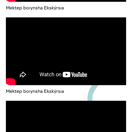
Mektep boıynsha Ekskýrsıa
Mektep boıynsha Ekskýrsıa