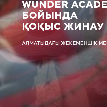
WUNDER ACADE
БОЙЫНДА
ҚОҚЫС ЖИНАУ
АЛМАТЫДАҒЫ ЖЕКЕМЕНШІК МЕ