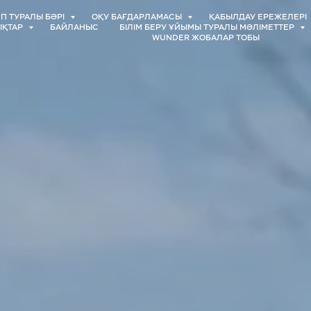
П ТУРАЛЫ БӘРІ
ОҚУ БАҒДАРЛАМАСЫ
ҚАБЫЛДАУ ЕРЕЖЕЛЕРІ
ЫҚТАР
БАЙЛАНЫС
БІЛІМ БЕРУ ҰЙЫМЫ ТУРАЛЫ МӘЛІМЕТТЕР
WUNDER ЖОБАЛАР ТОБЫ