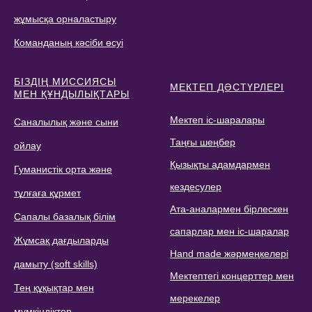
жұмысқа орналастыру
Команданың кәсіби өсуі
БІЗДІҢ МИССИЯСЫ
МЕКТЕП ДӘСТҮРЛЕРІ
МЕН ҚҰНДЫЛЫҚТАРЫ
Мектеп іс-шаралары
Саналылық және сыни
Таңғы шеңбер
ойлау
Қызықты адамдармен
Гуманистік орта және
кездесулер
тұлғаға құрмет
Ата-аналармен бірлескен
Сапалы базалық білім
сапарлар мен іс-шаралар
Жұмсақ дағдыларды
Hand made жәрмеңкелері
дамыту (soft skills)
Мектептегі концерттер мен
Тең құқықтар мен
мерекелер
мүмкіндіктер