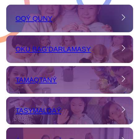
OQÝ QUNY
OKU BAG’DARLAMASY
TAMAQTANÝ
TASYMALDAÝ