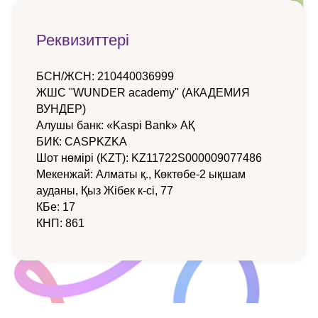
Реквизиттері
БСН/ЖСН: 210440036999
ЖШС "WUNDER academy" (АКАДЕМИЯ
ВУНДЕР)
Алушы банк: «Kaspi Bank» АҚ
БИК: CASPKZKA
Шот нөмірі (KZT): KZ11722S000009077486
Мекенжай: Алматы қ., Көктөбе-2 ықшам
ауданы, Қыз Жібек к-сі, 77
КБе: 17
КНП: 861