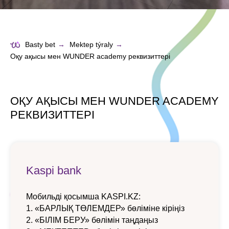
Basty bet
→
Mektep týraly
→
Оқу ақысы мен WUNDER academy реквизиттері
ОҚУ АҚЫСЫ МЕН WUNDER ACADEMY
РЕКВИЗИТТЕРІ
Kaspi bank
Мобильді қосымша KASPI.KZ:
1. «БАРЛЫҚ ТӨЛЕМДЕР» бөліміне кіріңіз
2. «БІЛІМ БЕРУ» бөлімін таңдаңыз