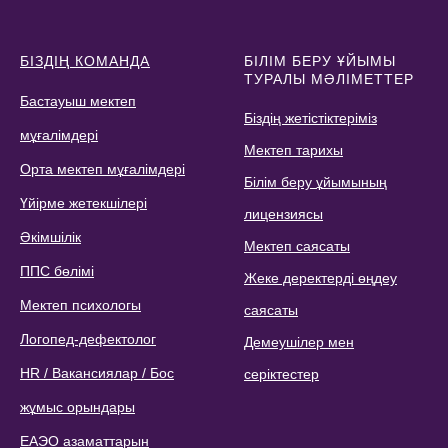
БІЗДІҢ КОМАНДА
БІЛІМ БЕРУ ҰЙЫМЫ
ТУРАЛЫ МӘЛІМЕТТЕР
Бастауыш мектеп
Біздің жетістіктеріміз
мұғалімдері
Мектеп тарихы
Орта мектеп мұғалімдері
Білім беру ұйымының
Үйірме жетекшілері
лицензиясы
Әкімшілік
Мектеп саясаты
ППС бөлімі
Жеке деректерді өңдеу
Мектеп психологы
саясаты
Логопед-дефектолог
Демеушілер мен
HR / Вакансиялар / Бос
серіктестер
жұмыс орындары
ЕАЭО азаматтарын