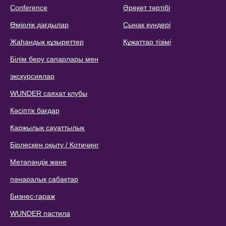
Conference
Әрекет тәртібі
Өмірлік дағдылар
Сынақ күндері
Жаһандық құзыреттер
Құжаттар тізімі
Білім беру сапарлары мен
экскурсиялар
WUNDER саяхат клубы
Кәсіптік бағдар
Қаржылық сауаттылық
Бірлескен оқыту / Котичинг
Метапәндік және
пәнаралық сабақтар
Бизнес-гараж
WUNDER пастила