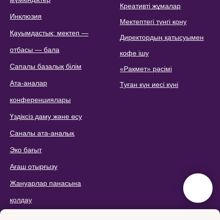
Креативті жұмалар
Инклюзия
Мектептегі түнгі қону
Қауымдастық: мектеп —
Директордың қатысуымен
отбасы — бала
кофе ішу
Сапалы базалық білім
«Рақмет» рәсімі
Ата-аналар
Туған күн иесі күні
конференциялары
Үздіксіз даму және өсу
Саналы ата-аналық
Эко бағыт
Ағаш отырғызу
Жануарлар панасына
қолдау
Эко-сплавтар