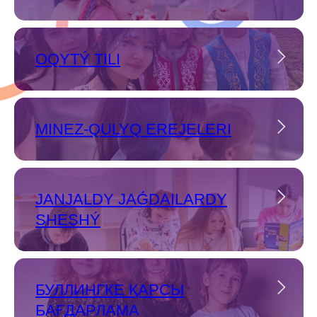
OQYTÝ TILI
MINEZ-QULYQ EREJELERI
JANJALDY JAǴDAILARDY
SHESHÝ
БУЛЛИНГКЕ ҚАРСЫ
БАҒДАРЛАМА