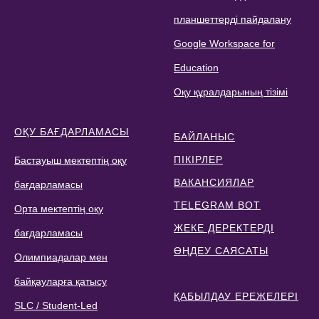
планшеттерді пайдалану
Google Workspace for
Education
Оқу құралдарының тізімі
ОҚУ БАҒДАРЛАМАСЫ
БАЙЛАНЫС
ПІКІРЛЕР
Бастауыш мектептің оқу
ВАКАНСИЯЛАР
бағдарламасы
TELEGRAM BOT
Орта мектептің оқу
ЖЕКЕ ДЕРЕКТЕРДІ
бағдарламасы
ӨҢДЕУ САЯСАТЫ
Олимпиадалар мен
байқауларға қатысу
ҚАБЫЛДАУ ЕРЕЖЕЛЕРІ
SLC / Student-Led