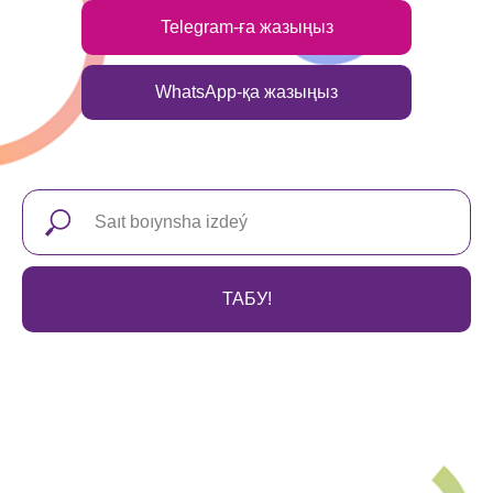
Telegram-ға жазыңыз
WhatsApp-қа жазыңыз
ТАБУ!