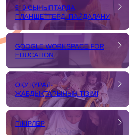
5–9 СЫНЫПТАРДА
ПЛАНШЕТТЕРДІ ПАЙДАЛАНУ
GOOGLE WORKSPACE FOR
EDUCATION
ОҚУ ҚҰРАЛ-
ЖАБДЫҚТАРЫНЫҢ ТІЗІМІ
ПІКІРЛЕР