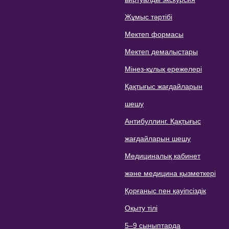
Жұмыс тәртібі
Мектеп формасы
Мектеп демалыстары
Мінез-құлық ережелері
Қақтығыс жағдайларын
шешу
Антибуллинг. Қақтығыс
жағдайларын шешу
Медициналық кабинет
және медицина қызметкері
Қорғаныс пен қауіпсіздік
Оқыту тілі
5–9 сыныптарда