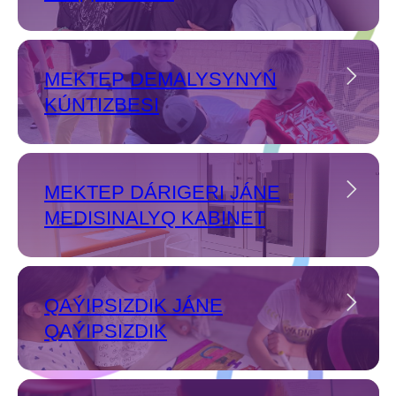
MEKTEP DEMALYSYNYŃ
KÚNTIZBESI
MEKTEP DÁRIGERI JÁNE
MEDISINALYQ KABINET
QAÝIPSIZDIK JÁNE
QAÝIPSIZDIK