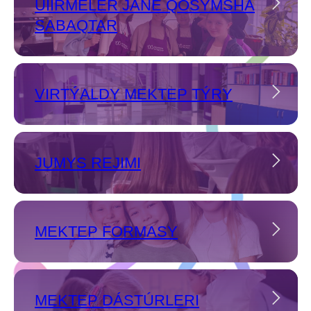
ÚIIRMELER JÁNE QOSYMSHA
SABAQTAR
VIRTÝALDY MEKTEP TÝRY
JUMYS REJIMI
MEKTEP FORMASY
MEKTEP DÁSTÚRLERI