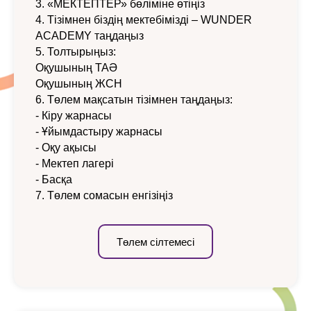
3. «МЕКТЕПТЕР» бөліміне өтіңіз
4. Тізімнен біздің мектебімізді – WUNDER
ACADEMY таңдаңыз
5. Толтырыңыз:
Оқушының ТАӘ
Оқушының ЖСН
6. Төлем мақсатын тізімнен таңдаңыз:
- Кіру жарнасы
- Ұйымдастыру жарнасы
- Оқу ақысы
- Мектеп лагері
- Басқа
7. Төлем сомасын енгізіңіз
Төлем сілтемесі