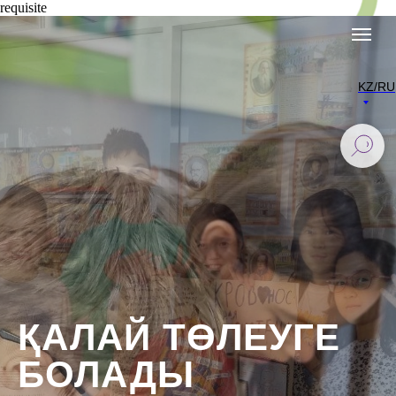
requisite
KZ/RU
ҚАЛАЙ ТӨЛЕУГЕ
БОЛАДЫ