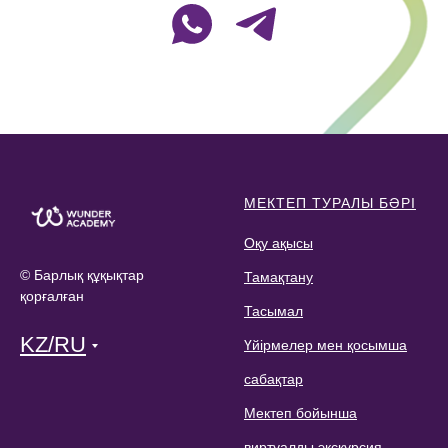
МЕКТЕП ТУРАЛЫ БӘРІ
Оқу ақысы
© Барлық құқықтар
Тамақтану
қорғалған
Тасымал
KZ/RU
Үйірмелер мен қосымша
сабақтар
Мектеп бойынша
виртуалды экскурсия