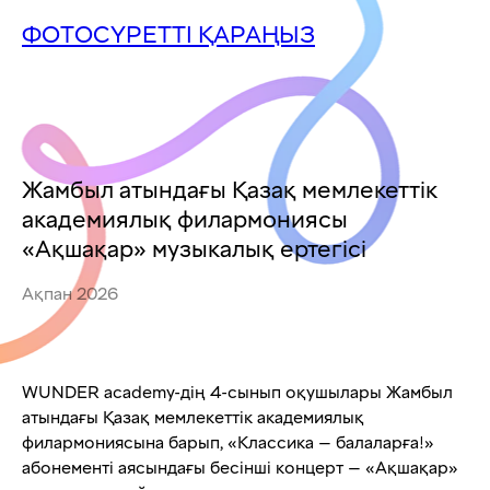
ФОТОСҮРЕТТІ ҚАРАҢЫЗ
Жамбыл атындағы Қазақ мемлекеттік
академиялық филармониясы
«Ақшақар» музыкалық ертегісі
Ақпан 2026
WUNDER academy-дің 4-сынып оқушылары Жамбыл
атындағы Қазақ мемлекеттік академиялық
филармониясына барып, «Классика — балаларға!»
абонементі аясындағы бесінші концерт — «Ақшақар»