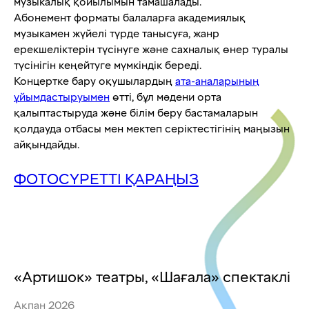
музыкалық қойылымын тамашалады.
Абонемент форматы балаларға академиялық
музыкамен жүйелі түрде танысуға, жанр
ерекшеліктерін түсінуге және сахналық өнер туралы
түсінігін кеңейтуге мүмкіндік береді.
Концертке бару оқушылардың
ата-аналарының
ұйымдастыруымен
өтті, бұл мәдени орта
қалыптастыруда және білім беру бастамаларын
қолдауда отбасы мен мектеп серіктестігінің маңызын
айқындайды.
ФОТОСҮРЕТТІ ҚАРАҢЫЗ
«Артишок» театры, «Шағала» спектаклі
Ақпан 2026