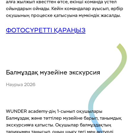
алға жылжып квесттен өтсе, екінші команда үстел
ойындарын ойнады. Кейін командалар ауысып, әрбір
оқушының процеске қатысуына мүмкіндік жасалды.
ФОТОСҮРЕТТІ ҚАРАҢЫЗ
Балмұздақ музейіне экскурсия
Наурыз 2026
WUNDER academy-дің 1-сынып оқушылары
Балмұздақ және тәттілер музейіне барып, танымдық
экскурсияға қатысты. Оқушылар балмұздақтың
тарихымен танысып, оның шығу тегі мен әртүрлі