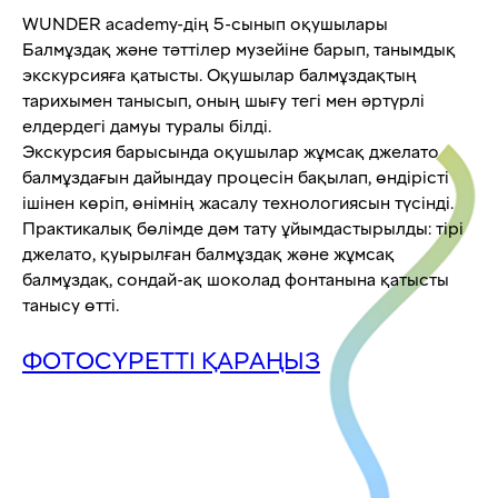
WUNDER academy-дің 5-сынып оқушылары
Балмұздақ және тәттілер музейіне барып, танымдық
экскурсияға қатысты. Оқушылар балмұздақтың
тарихымен танысып, оның шығу тегі мен әртүрлі
елдердегі дамуы туралы білді.
Экскурсия барысында оқушылар жұмсақ джелато
балмұздағын дайындау процесін бақылап, өндірісті
ішінен көріп, өнімнің жасалу технологиясын түсінді.
Практикалық бөлімде дәм тату ұйымдастырылды: тірі
джелато, қуырылған балмұздақ және жұмсақ
балмұздақ, сондай-ақ шоколад фонтанына қатысты
танысу өтті.
ФОТОСҮРЕТТІ ҚАРАҢЫЗ