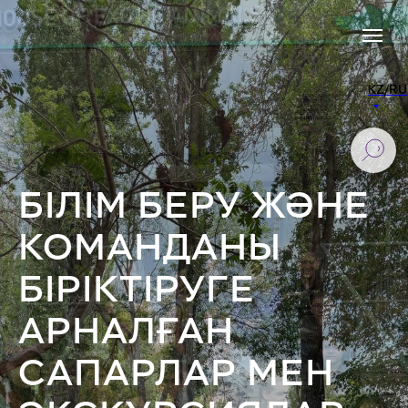
KZ/RU
БІЛІМ БЕРУ ЖӘНЕ
КОМАНДАНЫ
БІРІКТІРУГЕ
АРНАЛҒАН
САПАРЛАР МЕН