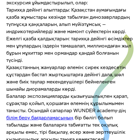
экскурсия ұйымдастырылып, олар:
Тарихқа дейінгі алыптарды: Қазақстан аумағындағы
қазба жұмыстары кезінде табылған динозаврлардың
түпнұсқа қаңқаларын, алып мүйізтұмсық —
индрикотерийлерді және мамонт сүйектерін көрді.
Ежелгі қазба қалдықтарын: тарихқа дейінгі өсімдіктер
мен ұлулардың іздерін тамашалап, миллиондаған жыл
бұрын мұхиттар мен ормандар қандай болғанын
түсінді.
Қазақстанның жануарлар әлемін: сирек кездесетін
құстардан бастап жыртқыштарға дейінгі дала, шөл
және биік таулар мекендеушілері бейнеленген
шынайы диорамаларды көрді.
Балалар экспозицияларды қызығушылықпен қарап,
сұрақтар қойып, қоршаған әлемнің құрылымымен
танысты. Осындай сапарлар WUNDER academy-дің
білім беру бағдарламасының
бір бөлігі болып
табылады және балаларға табиғатты тек оқулық
арқылы емес, тірі бақылау, әсер және зерттеушілік
қызығушылық арқылы тануға көмектеседі.