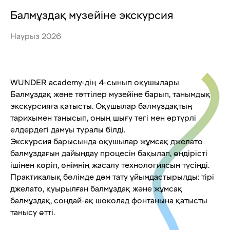
Балмұздақ музейіне экскурсия
Наурыз 2026
WUNDER academy-дің 4-сынып оқушылары
Балмұздақ және тәттілер музейіне барып, танымдық
экскурсияға қатысты. Оқушылар балмұздақтың
тарихымен танысып, оның шығу тегі мен әртүрлі
елдердегі дамуы туралы білді.
Экскурсия барысында оқушылар жұмсақ джелато
балмұздағын дайындау процесін бақылап, өндірісті
ішінен көріп, өнімнің жасалу технологиясын түсінді.
Практикалық бөлімде дәм тату ұйымдастырылды: тірі
джелато, қуырылған балмұздақ және жұмсақ
балмұздақ, сондай-ақ шоколад фонтанына қатысты
танысу өтті.