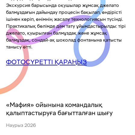
Экскурсия барысында оқушылар жұмсақ джелато
балмұздағын дайындау процесін бақылап, өндірісті
ішінен көріп, өнімнің жасалу технологиясын түсінді.
Практикалық бөлімде дәм тату ұйымдастырылды: тірі
джелато, қуырылған балмұздақ және жұмсақ
балмұздақ, сондай-ақ шоколад фонтанына қатысты
танысу өтті.
ФОТОСҮРЕТТІ ҚАРАҢЫЗ
«Мафия» ойынына командалық
қалыптастыруға бағытталған шығу
Наурыз 2026