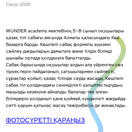
Сәуір 2026
WUNDER academy мектебінің 5–8 сынып оқушылары
қазақ тілі сабағы аясында Алматы қаласындағы Көк
базарға барды. Көшпелі сабақ форматы ауызекі
сөйлеу дағдыларын дамытуға және тілдік білімді
шынайы ортада қолдануға бағытталды.
Сабақ барысында оқушылар алдын ала үйренген сөз
тіркестерін пайдаланып, сатушылармен сөйлесті,
сұрақтар қойып, қазақ тілінде сауда жасады. Көшпелі
сабақ тіл қолданудағы сенімділікті қалыптастырудың
маңызды кезеңіне айналды: балалар тек алған
білімдерін қолданып қана қоймай, күнделікті жағдайда
сәтті қарым-қатынас жасау тәжірибесін де жинақтады.
ФОТОСҮРЕТТІ ҚАРАҢЫЗ