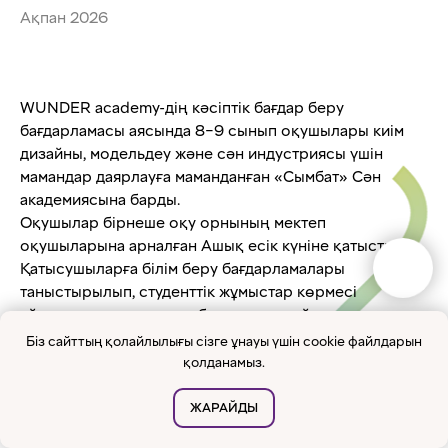
Ақпан 2026
WUNDER academy-дің кәсіптік бағдар беру
бағдарламасы аясында 8–9 сынып оқушылары киім
дизайны, модельдеу және сән индустриясы үшін
мамандар даярлауға маманданған «Сымбат» Сән
академиясына барды.
Оқушылар бірнеше оқу орнының мектеп
оқушыларына арналған Ашық есік күніне қатысты.
Қатысушыларға білім беру бағдарламалары
таныстырылып, студенттік жұмыстар көрмесі
ұйымдастырылды және болашақ дизайнерлер мен
модельерлердің нақты жобаларын көруге мүмкіндік
Біз сайттың қолайлылығы сізге ұнауы үшін cookie файлдарын
берген бірқатар шеберлік сабақтары өткізілді.
қолданамыз.
Колледж өкілдері негізгі мамандану бағыттары туралы
жан-жақты ақпарат берді: киім дизайны, модельдеу
ЖАРАЙДЫ
және құрастыру, тігін өндірісінің технологиялары,