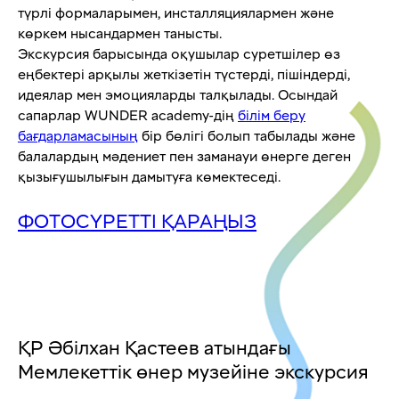
түрлі формаларымен, инсталляциялармен және
көркем нысандармен танысты.
Экскурсия барысында оқушылар суретшілер өз
еңбектері арқылы жеткізетін түстерді, пішіндерді,
идеялар мен эмоцияларды талқылады. Осындай
сапарлар WUNDER academy-дің
білім беру
бағдарламасының
бір бөлігі болып табылады және
балалардың мәдениет пен заманауи өнерге деген
қызығушылығын дамытуға көмектеседі.
ФОТОСҮРЕТТІ ҚАРАҢЫЗ
ҚР Әбілхан Қастеев атындағы
Мемлекеттік өнер музейіне экскурсия