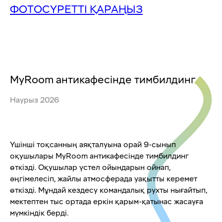
ФОТОСҮРЕТТІ ҚАРАҢЫЗ
MyRoom антикафесінде тимбилдинг
Наурыз 2026
Үшінші тоқсанның аяқталуына орай 9-сынып
оқушылары MyRoom антикафесінде тимбилдинг
өткізді. Оқушылар үстел ойындарын ойнап,
әңгімелесіп, жайлы атмосферада уақытты керемет
өткізді. Мұндай кездесу командалық рухты нығайтып,
мектептен тыс ортада еркін қарым-қатынас жасауға
мүмкіндік берді.