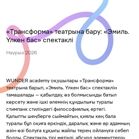
«Трансформа» театрына бару: «Эмиль.
Үлкен бас» спектаклі
Наурыз 2026
WUNDER academy оқушылары «Трансформа»
театрына барып, «Эмиль. Үлкен бас» спектаклін
тамашалады — қабылдау, өз болмысыңды батыл
көрсету және ішкі әлемнің құндылығы туралы
стимпанк стиліндегі философиялық ертегі.
Қалыпты шеңберге сыймайтын, қиялы кең бала
туралы бұл оқиға еркіндік, даралық және әр адамның
өзін-өзі болуға құқығы жайлы терең ойлануға себеп
болды. Спектакль тірі мәтінді, абсурд элементтерін,