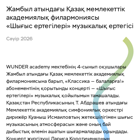
Жамбыл атындағы Қазақ мемлекеттік
академиялық филармониясы
«Шығыс ертегілері» музыкалық ертегісі
Сәуір 2026
WUNDER academy мектебінің 4-сынып оқушылары
Жамбыл атындағы Қазақ мемлекеттік академиялық
филармониясына барып, «Классика — балаларға!»
абонементінің қорытынды концерті — «Шығыс
ертегілері» музыкалық қойылымын тамашалады.
Қазақстан Республикасының Т. Абдрашев атындағы
Мемлекеттік академиялық симфониялық оркестрі
дирижёр Қуаныш Исмаиловтың жетекшілігімен шығыс
музыкасының атмосферасын және оның бай
дыбыстық әлемін ашатын шығармаларды орындады.
Концерт жүргізуші Лариса Коротиченконың