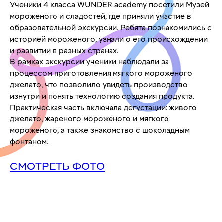
Ученики 4 класса WUNDER academy посетили Музей
мороженого и сладостей, где приняли участие в
образовательной экскурсии. Ребята познакомились с
историей мороженого, узнали о его происхождении
и развитии в разных странах.
В рамках экскурсии ученики наблюдали за
процессом приготовления мягкого мороженого
джелато, что позволило увидеть производство
изнутри и понять технологию создания продукта.
Практическая часть включала дегустации: живого
джелато, жареного мороженого и мягкого
мороженого, а также знакомство с шоколадным
фонтаном.
СМОТРЕТЬ ФОТО