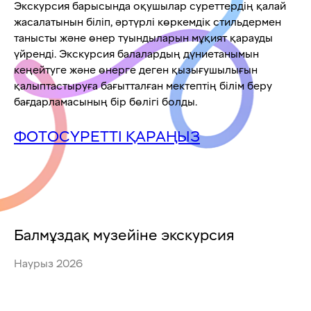
Экскурсия барысында оқушылар суреттердің қалай
жасалатынын біліп, әртүрлі көркемдік стильдермен
танысты және өнер туындыларын мұқият қарауды
үйренді. Экскурсия балалардың дүниетанымын
кеңейтуге және өнерге деген қызығушылығын
қалыптастыруға бағытталған мектептің білім беру
бағдарламасының бір бөлігі болды.
ФОТОСҮРЕТТІ ҚАРАҢЫЗ
Балмұздақ музейіне экскурсия
Наурыз 2026