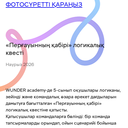
ФОТОСҮРЕТТІ ҚАРАҢЫЗ
«Перғауынның қабірі» логикалық
квесті
Наурыз 2026
WUNDER academy-де 5-сынып оқушылары логиканы,
зейінді және командалық өзара әрекет дағдыларын
дамытуға бағытталған «Перғауынның қабірі»
логикалық квестіне қатысты.
Қатысушылар командаларға бөлінді: бір команда
тапсырмаларды орындап, ойын сценарийі бойынша