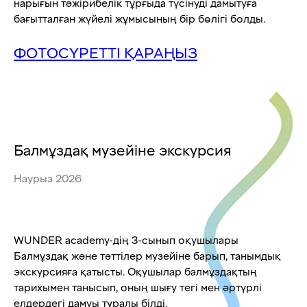
нарығын тәжірибелік тұрғыда түсінуді дамытуға
бағытталған жүйелі жұмысының бір бөлігі болды.
ФОТОСҮРЕТТІ ҚАРАҢЫЗ
Балмұздақ музейіне экскурсия
Наурыз 2026
WUNDER academy-дің 3-сынып оқушылары
Балмұздақ және тәттілер музейіне барып, танымдық
экскурсияға қатысты. Оқушылар балмұздақтың
тарихымен танысып, оның шығу тегі мен әртүрлі
елдердегі дамуы туралы білді.