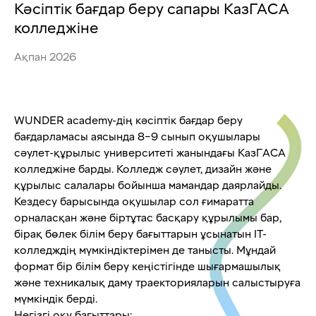
Кәсіптік бағдар беру сапары КазГАСА
колледжіне
Ақпан 2026
WUNDER academy-дің кәсіптік бағдар беру
бағдарламасы аясында 8–9 сынып оқушылары
сәулет-құрылыс университеті жанындағы КазГАСА
колледжіне барды. Колледж сәулет, дизайн және
құрылыс салалары бойынша мамандар даярлайды.
Кездесу барысында оқушылар сол ғимаратта
орналасқан және біртұтас басқару құрылымы бар,
бірақ бөлек білім беру бағыттарын ұсынатын IT-
колледждің мүмкіндіктерімен де танысты. Мұндай
формат бір білім беру кеңістігінде шығармашылық
және техникалық даму траекторияларын салыстыруға
мүмкіндік берді.
Негізгі оқу бағыттары: