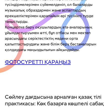
түсіндірмелерімен сүйемелденіп, ол балаларды
музыкалық образдармен және аспаптардың
ерекшеліктерімен қарапайым әрі түсінікті түрде
таныстырды.
Концертке бару оқушылардың ата-аналарының
ұйымдастыруымен өтті, бұл отбасы мен мектеп
арасындағы серіктестіктің мәдени орта
қалыптастырудағы және білім беру бастамаларын
қолдаудағы маңыздылығын айқындайды.
ФОТОСҮРЕТТІ ҚАРАҢЫЗ
Сөйлеу дағдысына арналған қазақ тілі
практикасы: Көк базарға көшпелі сабақ