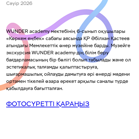
Сәуір 2026
WUNDER academy мектебінің 6-сынып оқушылары
«Көркем еңбек» сабағы аясында ҚР Әбілхан Қастеев
атындағы Мемлекеттік өнер музейіне барды. Музейге
экскурсия WUNDER academy-дің білім беру
бағдарламасының бір бөлігі болып табылады және ол
эстетикалық талғамды қалыптастыруға,
шығармашылық ойлауды дамытуға әрі өнерді мәдени
ортамен тікелей өзара әрекет арқылы саналы түрде
қабылдауға бағытталған.
ФОТОСҮРЕТТІ ҚАРАҢЫЗ