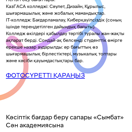
КазГАСА колледжі: Сәулет, Дизайн, Құрылыс,
шығармашылық және жобалық мамандықтар.
IT-колледж: Бағдарламалау, Киберқауіпсіздік (соның
ішінде тереңдетілген дайындық бағыты).
Колледж өкілдері қабылдау тәртібі туралы жан-жақты
ақпарат берді. Сондай-ақ белсенді студенттік өмірге
ерекше назар аударылды: әр бағыттың өз
шығармашылық бірлестіктері, музыкалық топтары
және кәсіби қауымдастықтары бар.
ФОТОСҮРЕТТІ ҚАРАҢЫЗ
Кәсіптік бағдар беру сапары «Сымбат»
Сән академиясына