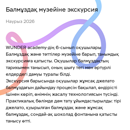
Балмұздақ музейіне экскурсия
Наурыз 2026
WUNDER academy-дің 6-сынып оқушылары
Балмұздақ және тәттілер музейіне барып, танымдық
экскурсияға қатысты. Оқушылар балмұздақтың
тарихымен танысып, оның шығу тегі мен әртүрлі
елдердегі дамуы туралы білді.
Экскурсия барысында оқушылар жұмсақ джелато
балмұздағын дайындау процесін бақылап, өндірісті
ішінен көріп, өнімнің жасалу технологиясын түсінді.
Практикалық бөлімде дәм тату ұйымдастырылды: тірі
джелато, қуырылған балмұздақ және жұмсақ
балмұздақ, сондай-ақ шоколад фонтанына қатысты
танысу өтті.