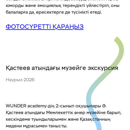
юморды және эмоциялық тереңдікті үйлестіріп, оны
балаларға да, ересектерге де түсінікті етеді.
ФОТОСҮРЕТТІ ҚАРАҢЫЗ
Қастеев атындағы музейге экскурсия
Наурыз 2026
WUNDER academy-дің 2-сынып оқушылары Ә.
Қастеев атындағы Мемлекеттік өнер музейіне барып,
кескіндеме туындыларымен және Қазақстанның
мәдени мұрасымен танысты.