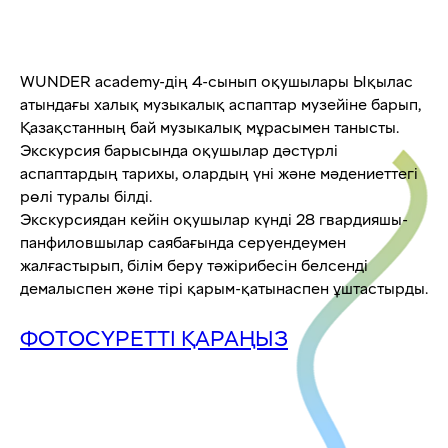
WUNDER academy-дің 4-сынып оқушылары Ықылас
атындағы халық музыкалық аспаптар музейіне барып,
Қазақстанның бай музыкалық мұрасымен танысты.
Экскурсия барысында оқушылар дәстүрлі
аспаптардың тарихы, олардың үні және мәдениеттегі
рөлі туралы білді.
Экскурсиядан кейін оқушылар күнді 28 гвардияшы-
панфиловшылар саябағында серуендеумен
жалғастырып, білім беру тәжірибесін белсенді
демалыспен және тірі қарым-қатынаспен ұштастырды.
ФОТОСҮРЕТТІ ҚАРАҢЫЗ