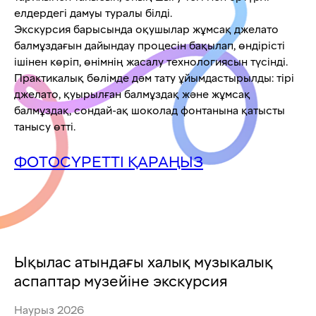
елдердегі дамуы туралы білді.
Экскурсия барысында оқушылар жұмсақ джелато
балмұздағын дайындау процесін бақылап, өндірісті
ішінен көріп, өнімнің жасалу технологиясын түсінді.
Практикалық бөлімде дәм тату ұйымдастырылды: тірі
джелато, қуырылған балмұздақ және жұмсақ
балмұздақ, сондай-ақ шоколад фонтанына қатысты
танысу өтті.
ФОТОСҮРЕТТІ ҚАРАҢЫЗ
Ықылас атындағы халық музыкалық
аспаптар музейіне экскурсия
Наурыз 2026