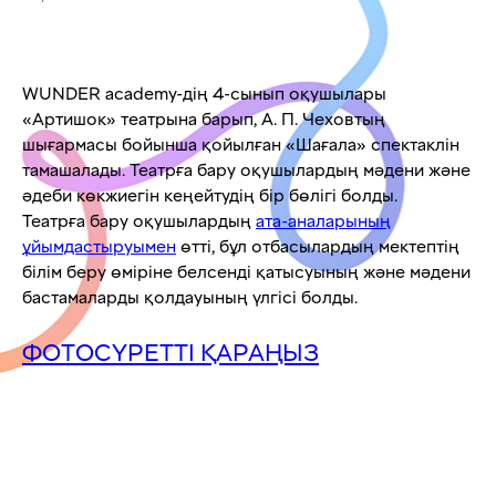
WUNDER academy-дің 4-сынып оқушылары
«Артишок» театрына барып, А. П. Чеховтың
шығармасы бойынша қойылған «Шағала» спектаклін
тамашалады. Театрға бару оқушылардың мәдени және
әдеби көкжиегін кеңейтудің бір бөлігі болды.
Театрға бару оқушылардың
ата-аналарының
ұйымдастыруымен
өтті, бұл отбасылардың мектептің
білім беру өміріне белсенді қатысуының және мәдени
бастамаларды қолдауының үлгісі болды.
ФОТОСҮРЕТТІ ҚАРАҢЫЗ