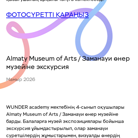
ФОТОСҮРЕТТІ ҚАРАҢЫЗ
Almaty Museum of Arts / Заманауи өнер
музейіне экскурсия
Мамыр 2026
WUNDER academy мектебінің 4-сынып оқушылары
Almaty Museum of Arts / Заманауи өнер музейіне
барды. Балаларға музей экспозициялары бойынша
экскурсия ұйымдастырылып, олар заманауи
суретшілердің жұмыстарымен, визуалды өнердің