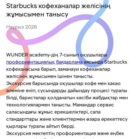
Starbucks кофеханалар желісінің
жұмысымен танысу
Наурыз 2026
WUNDER academy-дің 7-сынып оқушылары
профориентациялық бағдарлама
аясында Starbucks
кофеханасына барып, заманауи кофеханалар
желісінің жұмысымен ішінен танысты.
Экскурсия барысында оқушылар кофе мен какао
әлеміне еніп, сусындарды дайындау процесі туралы
білді, баристалар қолданатын кәсіби жабдықтар мен
технологиялармен танысты. Мамандар сервис
саласындағы жұмыс ерекшеліктері, сапа
стандарттары және клиенттермен өзара әрекеттесу
қырлары туралы айтып берді.
Экскурсия мектептің профориентация және еңбек