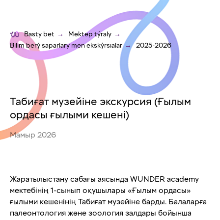
Basty bet
→
Mektep týraly
→
Bilim berý saparlary men ekskýrsıalar
→
2025-2026
Табиғат музейіне экскурсия (Ғылым
ордасы ғылыми кешені)
Мамыр 2026
Жаратылыстану сабағы аясында WUNDER academy
мектебінің 1-сынып оқушылары «Ғылым ордасы»
ғылыми кешенінің Табиғат музейіне барды. Балаларға
палеонтология және зоология залдары бойынша