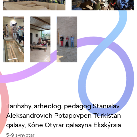
Tarıhshy, arheolog, pedagog Stanıslav
Aleksandrovıch Potapovpen Túrkistan
qalasy, Kóne Otyrar qalasyna Ekskýrsıa
5-9 synyptar