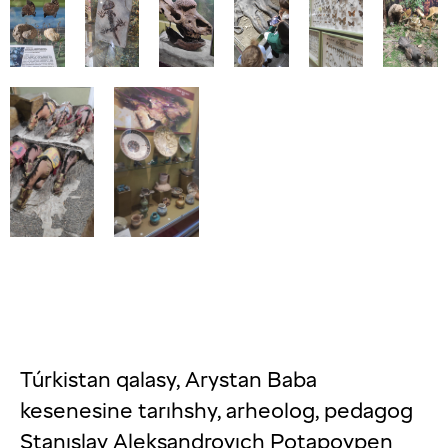
Túrkistan qalasy, Arystan Baba
kesenesine tarıhshy, arheolog, pedagog
Stanıslav Aleksandrovıch Potapovpen