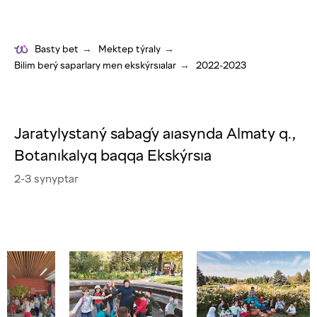
Basty bet
→
Mektep týraly
→
Bilim berý saparlary men ekskýrsıalar
→
2022-2023
Jaratylystaný sabaǵy aıasynda Almaty q.,
Botanıkalyq baqqa Ekskýrsıa
2-3 synyptar