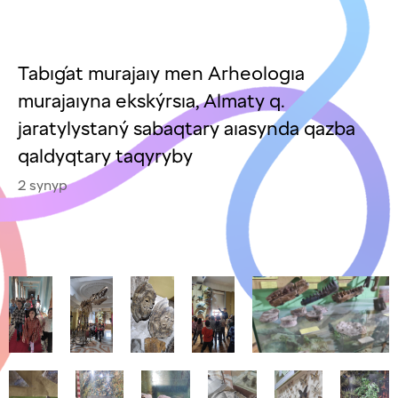
Tabıǵat murajaıy men Arheologıa
murajaıyna ekskýrsıa, Almaty q.
jaratylystaný sabaqtary aıasynda qazba
qaldyqtary taqyryby
2 synyp