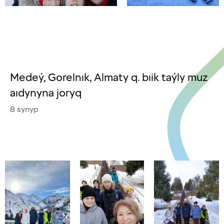
Medeý, Gorelnık, Almaty q. bıik taýly muz
aıdynyna joryq
8 synyp