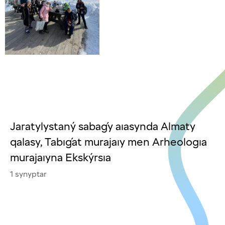
Jaratylystaný sabaǵy aıasynda Almaty
qalasy, Tabıǵat murajaıy men Arheologıa
murajaıyna Ekskýrsıa
1 synyptar