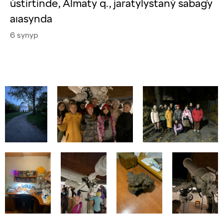
ústirtinde, Almaty q., jaratylystaný sabaǵy
aıasynda
6 synyp