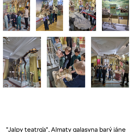
"Jalpy teatrǵa", Almaty qalasyna barý jáne