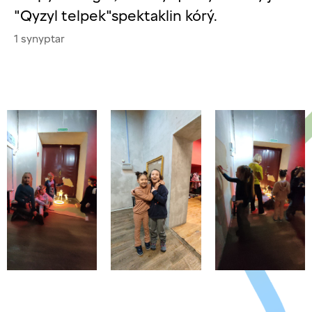
"Qyzyl telpek"spektaklin kórý.
1 synyptar