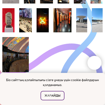
Біз сайттың қолайлылығы сізге ұнауы үшін cookie файлдарын
қолданамыз.
ЖАРАЙДЫ
WhatsApp-қа жазыңыз