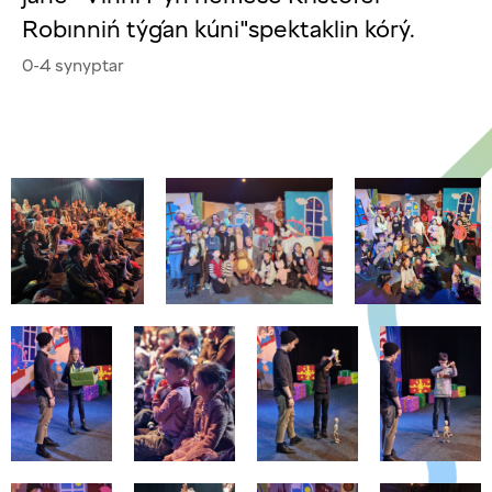
Robınniń týǵan kúni"spektaklin kórý.
0-4 synyptar