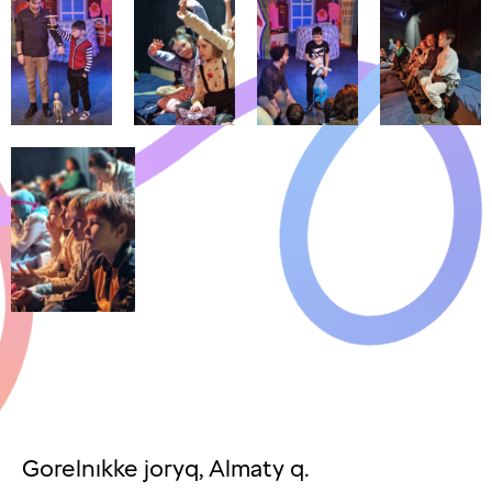
Gorelnıkke joryq, Almaty q.