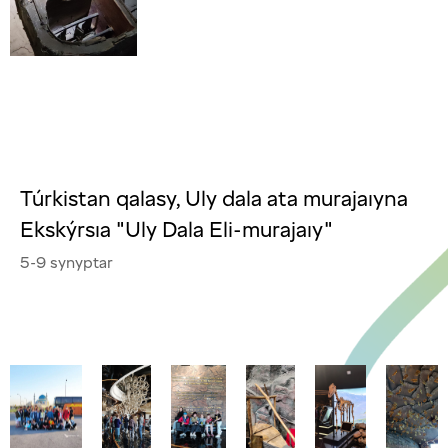
Túrkistan qalasy, Uly dala ata murajaıyna
Ekskýrsıa "Uly Dala Eli-murajaıy"
5-9 synyptar