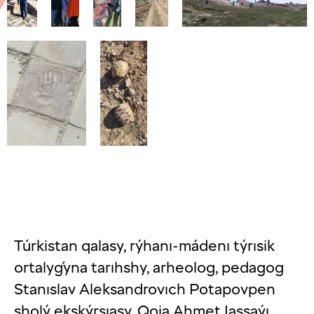
Túrkistan qalasy, rýhanı-mádenı týrısik
ortalyǵyna tarıhshy, arheolog, pedagog
Stanıslav Aleksandrovıch Potapovpen
sholý ekskýrsıasy. Qoja Ahmet Iassaýı