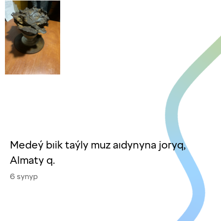
Medeý bıik taýly muz aıdynyna joryq,
Almaty q.
6 synyp