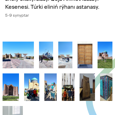
Kesenesi. Túrki eliniń rýhanı astanasy.
5-9 synyptar