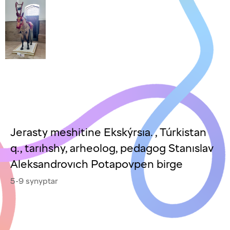
Jerasty meshitine Ekskýrsıa. , Túrkistan
q., tarıhshy, arheolog, pedagog Stanıslav
Aleksandrovıch Potapovpen birge
5-9 synyptar