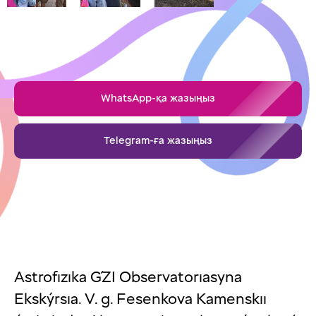
WhatsApp-қа жазыңыз
Telegram-ға жазыңыз
Astrofızıka ǴZI Observatorıasyna
Ekskýrsıa. V. g. Fesenkova Kamenskıı