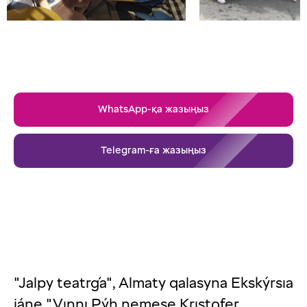
WhatsApp-қа жазыңыз
Telegram-ға жазыңыз
"Jalpy teatrǵa", Almaty qalasyna Ekskýrsıa
jáne "Vınnı Pýh nemese Krıstofer