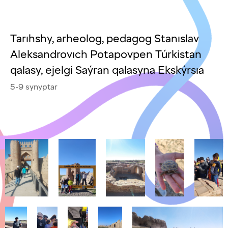
Tarıhshy, arheolog, pedagog Stanıslav
Aleksandrovıch Potapovpen Túrkistan
qalasy, ejelgi Saýran qalasyna Ekskýrsıa
5-9 synyptar