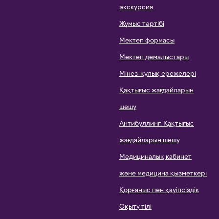
экскурсия
Жұмыс тәртібі
Мектеп формасы
Мектеп демалыстары
Мінез-құлық ережелері
Қақтығыс жағдайларын
шешу
Антибуллинг. Қақтығыс
жағдайларын шешу
Медициналық кабинет
және медицина қызметкері
Қорғаныс пен қауіпсіздік
Оқыту тілі