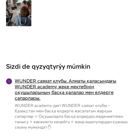
Sizdi de qyzyqtyrýy múmkin
WUNDER саяхат клубы. Алматы қаласындағы
WUNDER academy жеке мектебінің
оқушыларының басқа қалалар мен елдерге
сапарлары.
WUNDER academy-дегі WUNDER саяхат клубы –
Қазақстан мен басқа елдерге жасалатын жарқын
сапарлар ⭐ Оқушыларға басқа елдердің мәдениетімен
танысу ⭐ көкжиегін кеңейту ⭐ жаңа ашылулардан қуаныш
сезіну мүмкіндігі ✋