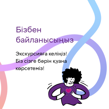
Бізбен
байланысыңыз
Экскурсияға келіңіз!
Біз сізге бәрін қуана
көрсетеміз!