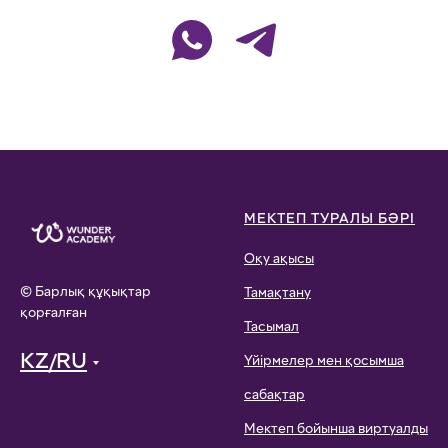
МЕКТЕП ТУРАЛЫ БӘРІ
Оқу ақысы
© Барлық құқықтар
Тамақтану
қорғалған
Тасымал
KZ/RU
Үйірмелер мен қосымша
сабақтар
Мектеп бойынша виртуалды