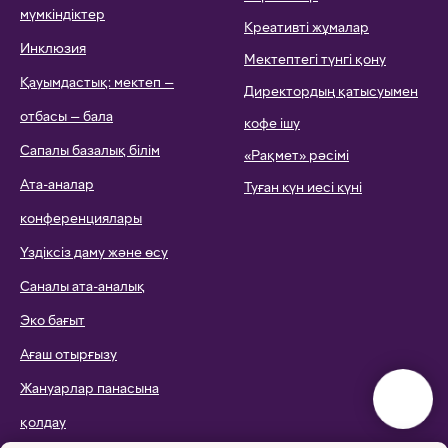
мүмкіндіктер
Креативті жұмалар
Инклюзия
Мектептегі түнгі қону
Қауымдастық: мектеп —
Директордың қатысуымен
отбасы — бала
кофе ішу
Сапалы базалық білім
«Рақмет» рәсімі
Ата-аналар
Туған күн иесі күні
конференциялары
Үздіксіз даму және өсу
Саналы ата-аналық
Эко бағыт
Ағаш отырғызу
Жануарлар панасына
қолдау