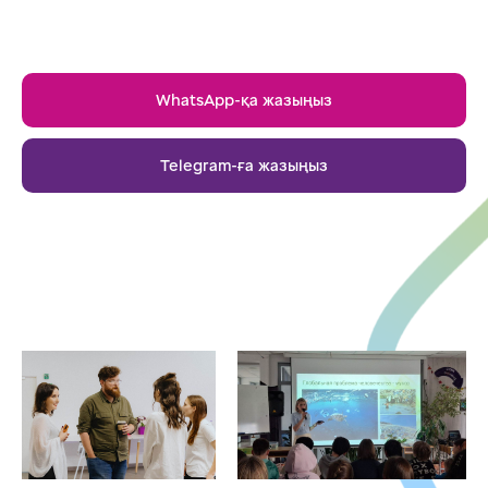
WhatsApp-қа жазыңыз
Telegram-ға жазыңыз