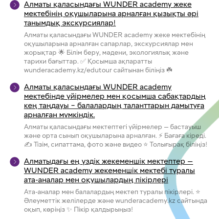
Алматы қаласындағы WUNDER academy жеке
мектебінің оқушыларына арналған қызықты әрі
танымдық экскурсиялар!
Алматы қаласындағы WUNDER academy жеке мектебінің
оқушыларына арналған сапарлар, экскурсиялар мен
жорықтар 🌟 Білім беру, мәдени, экологиялық және
тарихи бағыттар. ✅ Қосымша ақпаратты
wunderacademy.kz/edutour сайтынан біліңіз ☘️
Алматы қаласындағы WUNDER academy
мектебінде үйірмелер мен қосымша сабақтардың
кең таңдауы – балалардың таланттарын дамытуға
арналған мүмкіндік.
Алматы қаласындағы мектептегі үйірмелер — бастауыш
және орта сынып оқушыларына арналған. ⚡ Бағаға кіреді.
✍ Тізім, сипаттама, фото және видео ⭐ Толығырақ біліңіз!
Алматыдағы ең үздік жекеменшік мектептер —
WUNDER academy жекеменшік мектебі туралы
ата-аналар мен оқушылардың пікірлері
Ата-аналар мен балалардың мектеп туралы пікірлері. ⭐
Әлеуметтік желілерде және wunderacademy.kz сайтында
оқып, көріңіз ✨ Пікір қалдырыңыз!