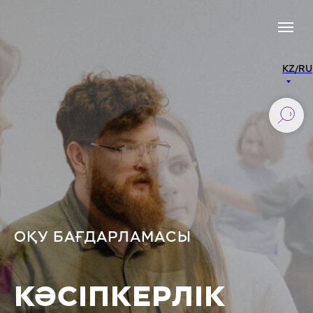
KZ/RU
ОҚУ БАҒДАРЛАМАСЫ
КӘСІПКЕРЛІК