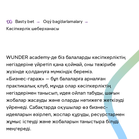
Basty bet
→
Oqý baǵdarlamalary
→
Кәсіпкерлік шеберханасы
WUNDER academy-де біз балаларды кәсіпкерліктің
негіздеріне үйретіп қана қоймай, оны тәжірибе
жүзінде қолдануға мүмкіндік береміз.
«Бизнес-гараж» — бұл балаларға арналған
практикалық клуб, мұнда олар кәсіпкерліктің
негіздерімен танысып, идея ойлап табуды, шағын
жобалар жасауды және оларды нәтижеге жеткізуді
үйренеді. Сабақтарда оқушылар өз бизнес-
идеяларын әзірлеп, жоспар құруды, ресурстармен
жұмыс істеуді және жобаларын таныстыра білуді
меңгереді.