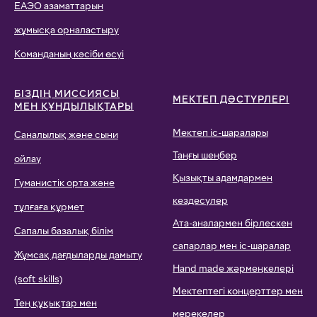
ЕАЭО азаматтарын
жұмысқа орналастыру
Команданың кәсіби өсуі
БІЗДІҢ МИССИЯСЫ
МЕКТЕП ДӘСТҮРЛЕРІ
МЕН ҚҰНДЫЛЫҚТАРЫ
Мектеп іс-шаралары
Саналылық және сыни
Таңғы шеңбер
ойлау
Қызықты адамдармен
Гуманистік орта және
кездесулер
тұлғаға құрмет
Ата-аналармен бірлескен
Сапалы базалық білім
сапарлар мен іс-шаралар
Жұмсақ дағдыларды дамыту
Hand made жәрмеңкелері
(soft skills)
Мектептегі концерттер мен
Тең құқықтар мен
мерекелер