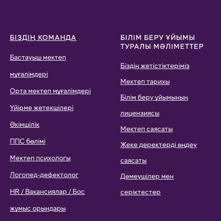
БІЗДІҢ КОМАНДА
БІЛІМ БЕРУ ҰЙЫМЫ
ТУРАЛЫ МӘЛІМЕТТЕР
Бастауыш мектеп
Біздің жетістіктеріміз
мұғалімдері
Мектеп тарихы
Орта мектеп мұғалімдері
Білім беру ұйымының
Үйірме жетекшілері
лицензиясы
Әкімшілік
Мектеп саясаты
ППС бөлімі
Жеке деректерді өңдеу
Мектеп психологы
саясаты
Логопед-дефектолог
Демеушілер мен
HR / Вакансиялар / Бос
серіктестер
жұмыс орындары