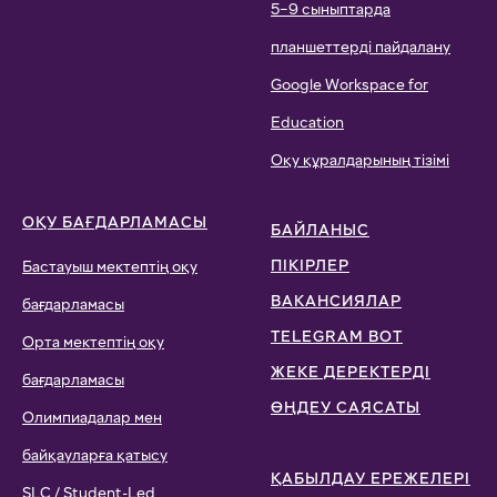
5–9 сыныптарда
планшеттерді пайдалану
Google Workspace for
Education
Оқу құралдарының тізімі
ОҚУ БАҒДАРЛАМАСЫ
БАЙЛАНЫС
ПІКІРЛЕР
Бастауыш мектептің оқу
ВАКАНСИЯЛАР
бағдарламасы
TELEGRAM BOT
Орта мектептің оқу
ЖЕКЕ ДЕРЕКТЕРДІ
бағдарламасы
ӨҢДЕУ САЯСАТЫ
Олимпиадалар мен
байқауларға қатысу
ҚАБЫЛДАУ ЕРЕЖЕЛЕРІ
SLC / Student-Led