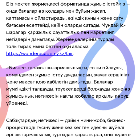
Біз мектеп жәрмеңкесі форматында жұмыс істейміз —
онда балалар өз қолдарымен бұйым жасап,
қаптамасын ойластырады, өзіндік құнын және сату
бағасын есептейді, кейін оларды сатады. Мұндай іс-
шаралар қаржылық сауаттылық пен маркетинг
негіздерін дамытады. Жәрмеңкелеріміз туралы
толығырақ мына беттен оқи аласыз:
https://wunderacademy.kz/fair
.
«Бизнес-гараж» шығармашылықты, сыни ойлауды,
командамен жұмыс істеу дағдыларын, жауапкершілікті
және мақсат қою қабілетін дамытады. Балалар
мүмкіндікті талдауды, тәуекелдерді болжауды және өз
жұмысының нәтижесін нақты жобалар арқылы көруді
үйренеді.
Сабақтардың нәтижесі — дайын мини-жоба, бизнес-
процестерді түсіну және кез келген идеяны жүйелі
әрі шығармашылық тұрғыдан қарастырса, оны жүзеге