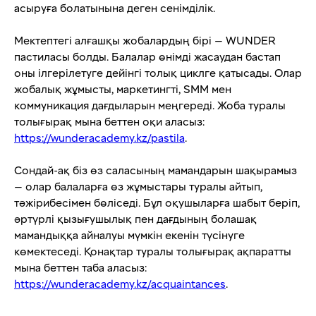
асыруға болатынына деген сенімділік.
Мектептегі алғашқы жобалардың бірі — WUNDER
пастиласы болды. Балалар өнімді жасаудан бастап
оны ілгерілетуге дейінгі толық циклге қатысады. Олар
жобалық жұмысты, маркетингті, SMM мен
коммуникация дағдыларын меңгереді. Жоба туралы
толығырақ мына беттен оқи аласыз:
https://wunderacademy.kz/pastila
.
Сондай-ақ біз өз саласының мамандарын шақырамыз
— олар балаларға өз жұмыстары туралы айтып,
тәжірибесімен бөліседі. Бұл оқушыларға шабыт беріп,
әртүрлі қызығушылық пен дағдының болашақ
мамандыққа айналуы мүмкін екенін түсінуге
көмектеседі. Қонақтар туралы толығырақ ақпаратты
мына беттен таба аласыз:
https://wunderacademy.kz/acquaintances
.