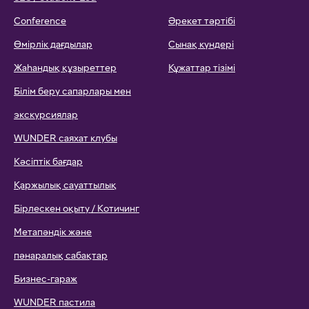
Conference
Әрекет тәртібі
Өмірлік дағдылар
Сынақ күндері
Жаһандық құзыреттер
Құжаттар тізімі
Білім беру сапарлары мен
экскурсиялар
WUNDER саяхат клубы
Кәсіптік бағдар
Қаржылық сауаттылық
Бірлескен оқыту / Котичинг
Метапәндік және
пәнаралық сабақтар
Бизнес-гараж
WUNDER пастила