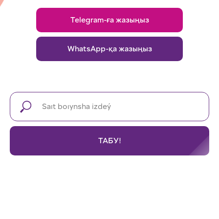
Telegram-ға жазыңыз
WhatsApp-қа жазыңыз
ТАБУ!