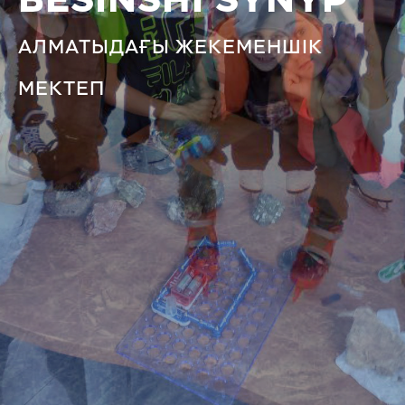
BESINSHI SYNYP
АЛМАТЫДАҒЫ ЖЕКЕМЕНШІК
МЕКТЕП