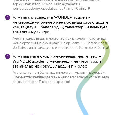
тарихи бағыттар. ✅ Қосымша ақпаратты
wunderacademy.kz/edutour сайтынан біліңіз ☘️
Алматы қаласындағы WUNDER academy
мектебінде үйірмелер мен қосымша сабақтардың
кең таңдауы – балалардың таланттарын дамытуға
арналған мүмкіндік.
Алматы қаласындағы мектептегі үйірмелер — бастауыш
және орта сынып оқушыларына арналған. ⚡ Бағаға кіреді.
✍ Тізім, сипаттама, фото және видео ⭐ Толығырақ біліңіз!
Алматыдағы ең үздік жекеменшік мектептер —
WUNDER academy жекеменшік мектебі туралы
ата-аналар мен оқушылардың пікірлері
Ата-аналар мен балалардың мектеп туралы пікірлері. ⭐
Әлеуметтік желілерде және wunderacademy.kz сайтында
оқып, көріңіз ✨ Пікір қалдырыңыз!