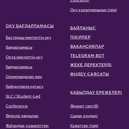
Education
Оқу құралдарының тізімі
ОҚУ БАҒДАРЛАМАСЫ
БАЙЛАНЫС
ПІКІРЛЕР
Бастауыш мектептің оқу
ВАКАНСИЯЛАР
бағдарламасы
TELEGRAM BOT
Орта мектептің оқу
ЖЕКЕ ДЕРЕКТЕРДІ
бағдарламасы
ӨҢДЕУ САЯСАТЫ
Олимпиадалар мен
байқауларға қатысу
ҚАБЫЛДАУ ЕРЕЖЕЛЕРІ
SLC / Student-Led
Conference
Әрекет тәртібі
Өмірлік дағдылар
Сынақ күндері
Жаһандық құзыреттер
Құжаттар тізімі