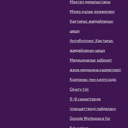
Мектеп демалыстары
Мінез-құлық ережелері
Қақтығыс жағдайларын
шешу
Антибуллинг. Қақтығыс
жағдайларын шешу
Медициналық кабинет
және медицина қызметкері
Қорғаныс пен қауіпсіздік
Оқыту тілі
5–9 сыныптарда
планшеттерді пайдалану
Google Workspace for