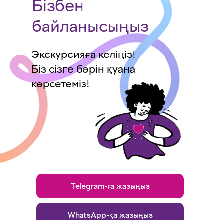
Бізбен
байланысыңыз
Экскурсияға келіңіз!
Біз сізге бәрін қуана
көрсетеміз!
Telegram-ға жазыңыз
WhatsApp-қа жазыңыз