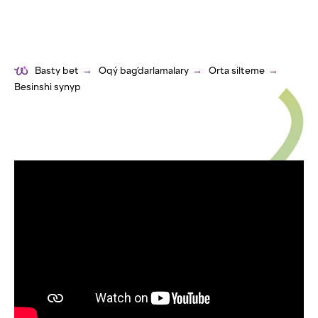
Basty bet
→
Oqý baǵdarlamalary
→
Orta silteme
→
Besinshi synyp