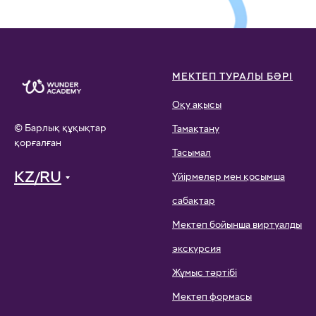
МЕКТЕП ТУРАЛЫ БӘРІ
Оқу ақысы
© Барлық құқықтар
Тамақтану
қорғалған
Тасымал
KZ/RU
Үйірмелер мен қосымша
сабақтар
Мектеп бойынша виртуалды
экскурсия
Жұмыс тәртібі
Мектеп формасы