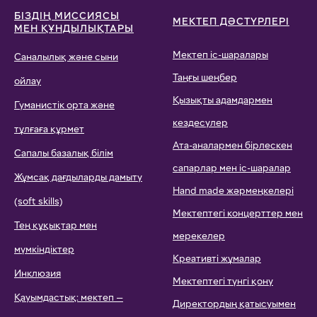
БІЗДІҢ МИССИЯСЫ
МЕКТЕП ДӘСТҮРЛЕРІ
МЕН ҚҰНДЫЛЫҚТАРЫ
Мектеп іс-шаралары
Саналылық және сыни
Таңғы шеңбер
ойлау
Қызықты адамдармен
Гуманистік орта және
кездесулер
тұлғаға құрмет
Ата-аналармен бірлескен
Сапалы базалық білім
сапарлар мен іс-шаралар
Жұмсақ дағдыларды дамыту
Hand made жәрмеңкелері
(soft skills)
Мектептегі концерттер мен
Тең құқықтар мен
мерекелер
мүмкіндіктер
Креативті жұмалар
Инклюзия
Мектептегі түнгі қону
Қауымдастық: мектеп —
Директордың қатысуымен