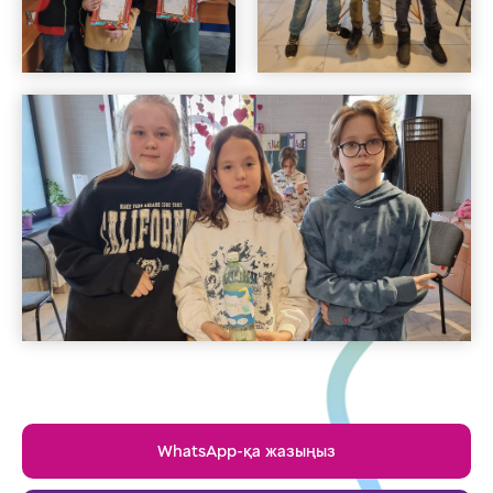
WhatsApp-қа жазыңыз