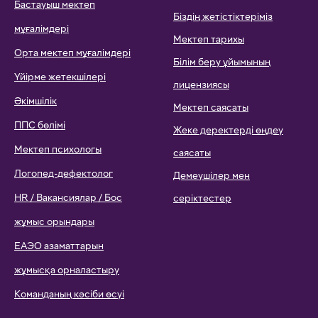
Бастауыш мектеп
Біздің жетістіктеріміз
мұғалімдері
Мектеп тарихы
Орта мектеп мұғалімдері
Білім беру ұйымының
Үйірме жетекшілері
лицензиясы
Әкімшілік
Мектеп саясаты
ППС бөлімі
Жеке деректерді өңдеу
Мектеп психологы
саясаты
Логопед-дефектолог
Демеушілер мен
HR / Вакансиялар / Бос
серіктестер
жұмыс орындары
ЕАЭО азаматтарын
жұмысқа орналастыру
Команданың кәсіби өсуі