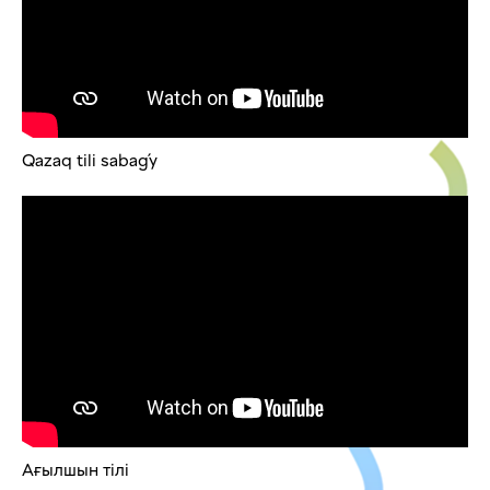
Qazaq tili sabaǵy
Ағылшын тілі