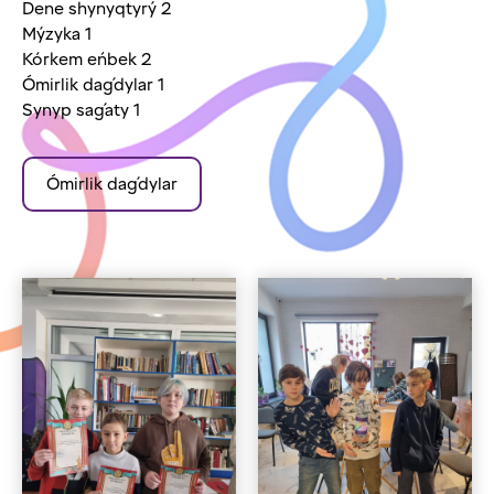
Dene shynyqtyrý 2
Mýzyka 1
Kórkem eńbek 2
Ómirlik daǵdylar 1
Synyp saǵaty 1
Ómirlik daǵdylar