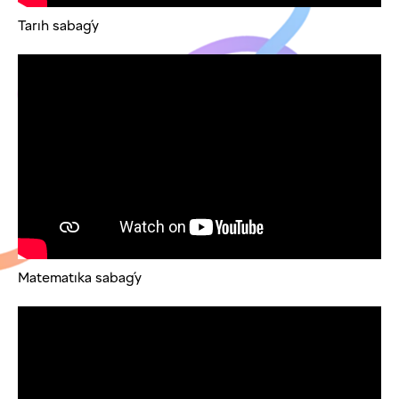
Tarıh sabaǵy
Matematıka sabaǵy