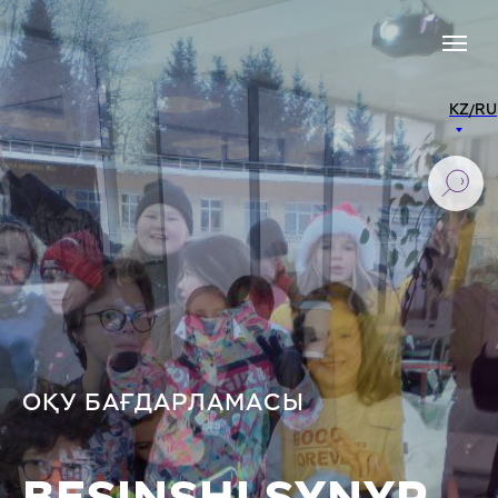
KZ/RU
ОҚУ БАҒДАРЛАМАСЫ