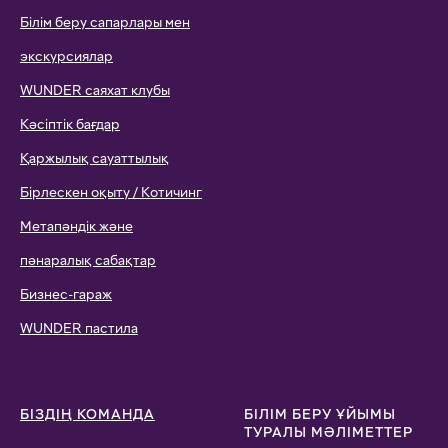
Білім беру сапарлары мен
экскурсиялар
WUNDER саяхат клубы
Кәсіптік бағдар
Қаржылық сауаттылық
Бірлескен оқыту / Котичинг
Метапәндік және
пәнаралық сабақтар
Бизнес-гараж
WUNDER пастила
БІЗДІҢ КОМАНДА
БІЛІМ БЕРУ ҰЙЫМЫ
ТУРАЛЫ МӘЛІМЕТТЕР