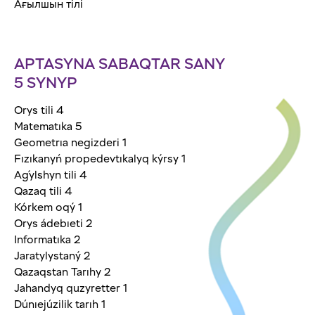
Ағылшын тілі
APTASYNA SABAQTAR SANY
5 SYNYP
Orys tili 4
Matematıka 5
Geometrıa negizderi 1
Fızıkanyń propedevtıkalyq kýrsy 1
Aǵylshyn tili 4
Qazaq tili 4
Kórkem oqý 1
Orys ádebıeti 2
Informatıka 2
Jaratylystaný 2
Qazaqstan Tarıhy 2
Jahandyq quzyretter 1
Dúnıejúzilik tarıh 1