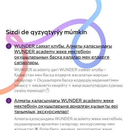
Sizdi de qyzyqtyrýy múmkin
WUNDER саяхат клубы. Алматы қаласындағы
WUNDER academy жеке мектебінің
оқушыларының басқа қалалар мен елдерге
сапарлары.
WUNDER academy-дегі WUNDER саяхат клубы –
Қазақстан мен басқа елдерге жасалатын жарқын
сапарлар ⭐ Оқушыларға басқа елдердің мәдениетімен
танысу ⭐ көкжиегін кеңейту ⭐ жаңа ашылулардан қуаныш
сезіну мүмкіндігі ✋
Алматы қаласындағы WUNDER academy жеке
мектебінің оқушыларына арналған қызықты әрі
танымдық экскурсиялар!
Алматы қаласындағы WUNDER academy жеке мектебінің
оқушыларына арналған сапарлар, экскурсиялар мен
жорықтар 🌟 Білім беру, мәдени, экологиялық және