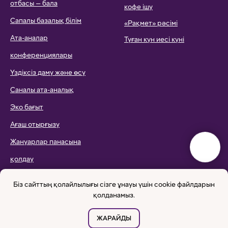
отбасы — бала
кофе ішу
Сапалы базалық білім
«Рақмет» рәсімі
Ата-аналар
Туған күн иесі күні
конференциялары
Үздіксіз даму және өсу
Саналы ата-аналық
Эко бағыт
Ағаш отырғызу
Жануарлар панасына
қолдау
Эко-сплавтар
Біз сайттың қолайлылығы сізге ұнауы үшін cookie файлдарын
қолданамыз.
ЖАРАЙДЫ