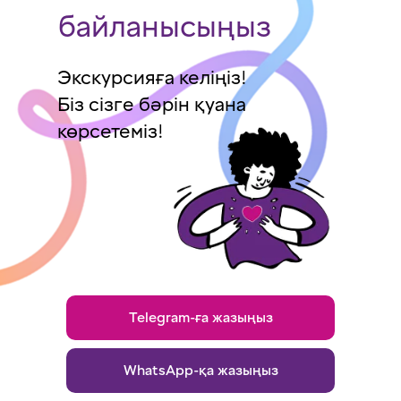
байланысыңыз
Экскурсияға келіңіз!
Біз сізге бәрін қуана
көрсетеміз!
Telegram-ға жазыңыз
WhatsApp-қа жазыңыз