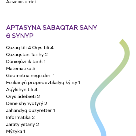
Ағылшын тілі
APTASYNA SABAQTAR SANY
6 SYNYP
Qazaq tili 4 Orys tili 4
Qazaqstan Tarıhy 2
Dúnıejúzilik tarıh 1
Matematıka 5
Geometrıa negizderi 1
Fızıkanyń propedevtıkalyq kýrsy 1
Aǵylshyn tili 4
Orys ádebıeti 2
Dene shynyqtyrý 2
Jahandyq quzyretter 1
Informatıka 2
Jaratylystaný 2
Mýzyka 1