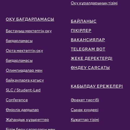
Оқу құралдарының тізімі
ОҚУ БАҒДАРЛАМАСЫ
БАЙЛАНЫС
ПІКІРЛЕР
Бастауыш мектептің оқу
ВАКАНСИЯЛАР
бағдарламасы
TELEGRAM BOT
Орта мектептің оқу
ЖЕКЕ ДЕРЕКТЕРДІ
бағдарламасы
ӨҢДЕУ САЯСАТЫ
Олимпиадалар мен
байқауларға қатысу
ҚАБЫЛДАУ ЕРЕЖЕЛЕРІ
SLC / Student-Led
Conference
Әрекет тәртібі
Өмірлік дағдылар
Сынақ күндері
Жаһандық құзыреттер
Құжаттар тізімі
Білім беру сапарлары мен