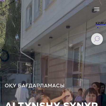
KZ/RU
ОҚУ БАҒДАРЛАМАСЫ