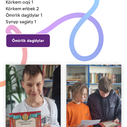
Kórkem oqý 1
Kórkem eńbek 2
Ómirlik daǵdylar 1
Synyp saǵaty 1
Ómirlik daǵdylar