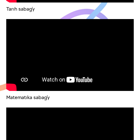
Tarıh sabaǵy
Matematıka sabaǵy