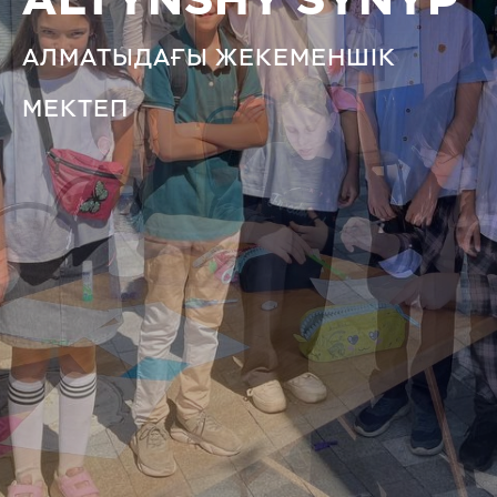
ALTYNSHY SYNYP
АЛМАТЫДАҒЫ ЖЕКЕМЕНШІК
МЕКТЕП