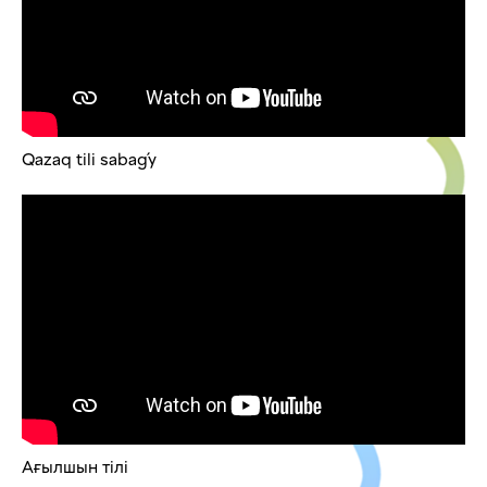
Qazaq tili sabaǵy
Ағылшын тілі