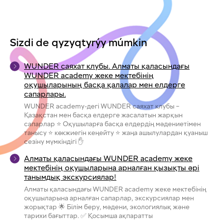
Sizdi de qyzyqtyrýy múmkin
WUNDER саяхат клубы. Алматы қаласындағы
WUNDER academy жеке мектебінің
оқушыларының басқа қалалар мен елдерге
сапарлары.
WUNDER academy-дегі WUNDER саяхат клубы –
Қазақстан мен басқа елдерге жасалатын жарқын
сапарлар ⭐ Оқушыларға басқа елдердің мәдениетімен
танысу ⭐ көкжиегін кеңейту ⭐ жаңа ашылулардан қуаныш
сезіну мүмкіндігі ✋
Алматы қаласындағы WUNDER academy жеке
мектебінің оқушыларына арналған қызықты әрі
танымдық экскурсиялар!
Алматы қаласындағы WUNDER academy жеке мектебінің
оқушыларына арналған сапарлар, экскурсиялар мен
жорықтар 🌟 Білім беру, мәдени, экологиялық және
тарихи бағыттар. ✅ Қосымша ақпаратты