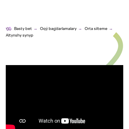
Basty bet
→
Oqý baǵdarlamalary
→
Orta silteme
→
Altynshy synyp