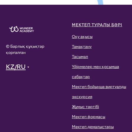
МЕКТЕП ТУРАЛЫ БӘРІ
Оқу ақысы
© Барлық құқықтар
Тамақтану
қорғалған
Тасымал
KZ/RU
Үйірмелер мен қосымша
сабақтар
Мектеп бойынша виртуалды
экскурсия
Жұмыс тәртібі
Мектеп формасы
Мектеп демалыстары