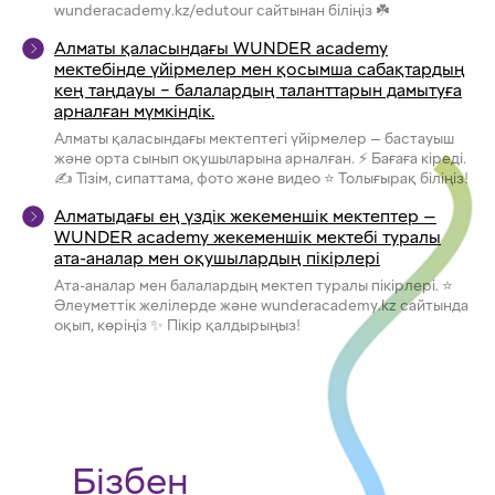
wunderacademy.kz/edutour сайтынан біліңіз ☘️
Алматы қаласындағы WUNDER academy
мектебінде үйірмелер мен қосымша сабақтардың
кең таңдауы – балалардың таланттарын дамытуға
арналған мүмкіндік.
Алматы қаласындағы мектептегі үйірмелер — бастауыш
және орта сынып оқушыларына арналған. ⚡ Бағаға кіреді.
✍ Тізім, сипаттама, фото және видео ⭐ Толығырақ біліңіз!
Алматыдағы ең үздік жекеменшік мектептер —
WUNDER academy жекеменшік мектебі туралы
ата-аналар мен оқушылардың пікірлері
Ата-аналар мен балалардың мектеп туралы пікірлері. ⭐
Әлеуметтік желілерде және wunderacademy.kz сайтында
оқып, көріңіз ✨ Пікір қалдырыңыз!
Бізбен