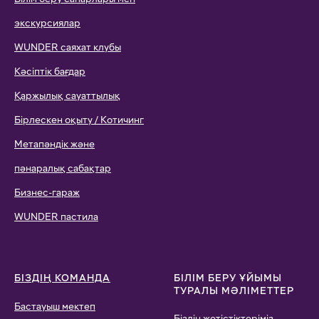
экскурсиялар
WUNDER саяхат клубы
Кәсіптік бағдар
Қаржылық сауаттылық
Бірлескен оқыту / Котичинг
Метапәндік және
пәнаралық сабақтар
Бизнес-гараж
WUNDER пастила
БІЗДІҢ КОМАНДА
БІЛІМ БЕРУ ҰЙЫМЫ
ТУРАЛЫ МӘЛІМЕТТЕР
Бастауыш мектеп
Біздің жетістіктеріміз