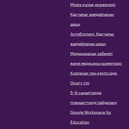
Мінез-құлық ережелері
Қақтығыс жағдайларын
шешу
Антибуллинг. Қақтығыс
жағдайларын шешу
Медициналық кабинет
және медицина қызметкері
Қорғаныс пен қауіпсіздік
Оқыту тілі
5–9 сыныптарда
планшеттерді пайдалану
Google Workspace for
Education