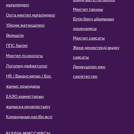
мұғалімдері
Мектеп тарихы
Орта мектеп мұғалімдері
Білім беру ұйымының
Үйірме жетекшілері
лицензиясы
Әкімшілік
Мектеп саясаты
ППС бөлімі
Жеке деректерді өңдеу
Мектеп психологы
саясаты
Логопед-дефектолог
Демеушілер мен
HR / Вакансиялар / Бос
серіктестер
жұмыс орындары
ЕАЭО азаматтарын
жұмысқа орналастыру
Команданың кәсіби өсуі
БІЗДІҢ МИССИЯСЫ