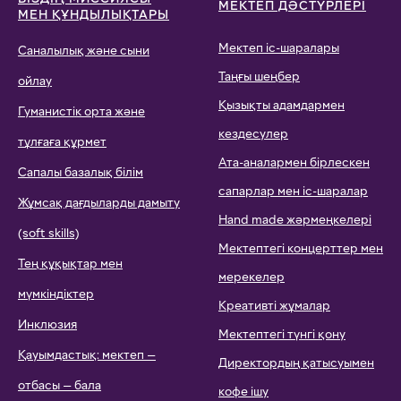
МЕКТЕП ДӘСТҮРЛЕРІ
МЕН ҚҰНДЫЛЫҚТАРЫ
Мектеп іс-шаралары
Саналылық және сыни
Таңғы шеңбер
ойлау
Қызықты адамдармен
Гуманистік орта және
кездесулер
тұлғаға құрмет
Ата-аналармен бірлескен
Сапалы базалық білім
сапарлар мен іс-шаралар
Жұмсақ дағдыларды дамыту
Hand made жәрмеңкелері
(soft skills)
Мектептегі концерттер мен
Тең құқықтар мен
мерекелер
мүмкіндіктер
Креативті жұмалар
Инклюзия
Мектептегі түнгі қону
Қауымдастық: мектеп —
Директордың қатысуымен
отбасы — бала
кофе ішу