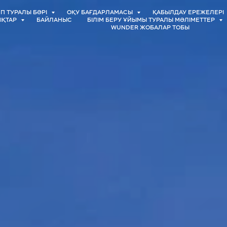
П ТУРАЛЫ БӘРІ
ОҚУ БАҒДАРЛАМАСЫ
ҚАБЫЛДАУ ЕРЕЖЕЛЕРІ
ЫҚТАР
БАЙЛАНЫС
БІЛІМ БЕРУ ҰЙЫМЫ ТУРАЛЫ МӘЛІМЕТТЕР
WUNDER ЖОБАЛАР ТОБЫ