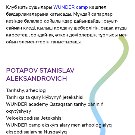
Клуб қатысушылары
WUNDER camp
көшпелі
бағдарламаларына қатысады. Мұндай сапарлар
кезінде балалар қойылымдар дайындайды: сауыт-
сайман киеді, қылыш қолдану шеберлігін, садақ атуды
көрсетеді, сондай-ақ өткен дәуірлердің тұрмысы мен
ойын элементтерін таныстырады.
POTAPOV STANISLAV
ALEKSANDROVICH
Tarıhshy, arheolog
Tarıhı qaıta qurý klýbynyń jetekshisi
WUNDER academy Qazaqstan tarıhy pániniń
oqytýshysy
Veloekspedısıa Jetekshisi
WUNDER camp ekskýrsıalary men arheologıalyq
ekspedısıalaryna Nusqaýlyq