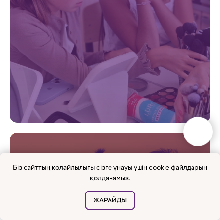
ЕРТЕГІ ЗЕРТХАНАСЫ
1-9 synyptar
Біз сайттың қолайлылығы сізге ұнауы үшін cookie файлдарын
қолданамыз.
Tolyǵyraq
ЖАРАЙДЫ