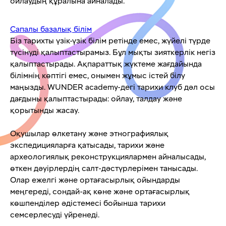
ойлаудың құралына айналады.
Сапалы базалық білім
Біз тарихты үзік-үзік білім ретінде емес, жүйелі түрде
түсінуді қалыптастырамыз. Бұл мықты зияткерлік негіз
қалыптастырады. Ақпараттық жүктеме жағдайында
білімнің көптігі емес, онымен жұмыс істей білу
маңызды. WUNDER academy-дегі тарихи клуб дәл осы
дағдыны қалыптастырады: ойлау, талдау және
қорытынды жасау.
Оқушылар өлкетану және этнографиялық
экспедицияларға қатысады, тарихи және
археологиялық реконструкциялармен айналысады,
өткен дәуірлердің салт-дәстүрлерімен танысады.
Олар ежелгі және ортағасырлық ойындарды
меңгереді, сондай-ақ көне және ортағасырлық
көшпенділер әдістемесі бойынша тарихи
семсерлесуді үйренеді.