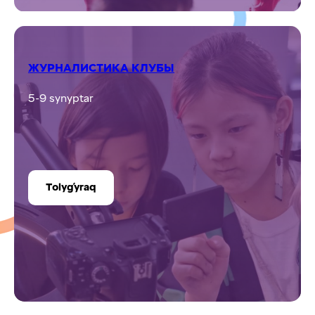
1-9 synyptar
Tolyǵyraq
АҒАШ ҰСТАХАНАСЫ
1-9 synyptar