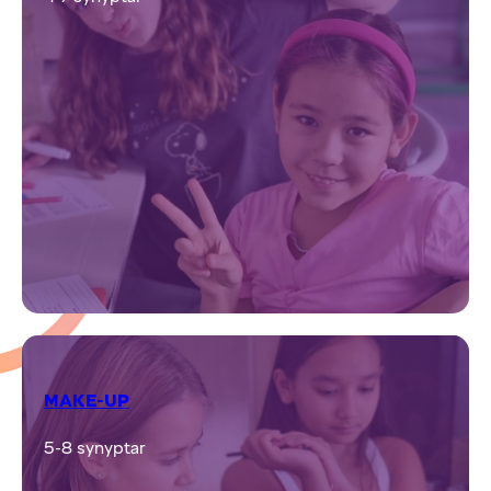
Tolyǵyraq
СПОРТТЫҚ БИЛЕР
2-9 synyptar
Tolyǵyraq