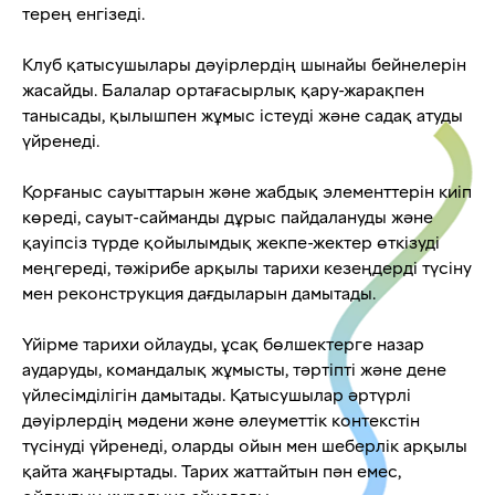
терең енгізеді.
Клуб қатысушылары дәуірлердің шынайы бейнелерін
жасайды. Балалар ортағасырлық қару-жарақпен
танысады, қылышпен жұмыс істеуді және садақ атуды
үйренеді.
Қорғаныс сауыттарын және жабдық элементтерін киіп
көреді, сауыт-сайманды дұрыс пайдалануды және
қауіпсіз түрде қойылымдық жекпе-жектер өткізуді
меңгереді, тәжірибе арқылы тарихи кезеңдерді түсіну
мен реконструкция дағдыларын дамытады.
Үйірме тарихи ойлауды, ұсақ бөлшектерге назар
аударуды, командалық жұмысты, тәртіпті және дене
үйлесімділігін дамытады. Қатысушылар әртүрлі
дәуірлердің мәдени және әлеуметтік контекстін
түсінуді үйренеді, оларды ойын мен шеберлік арқылы
қайта жаңғыртады. Тарих жаттайтын пән емес,