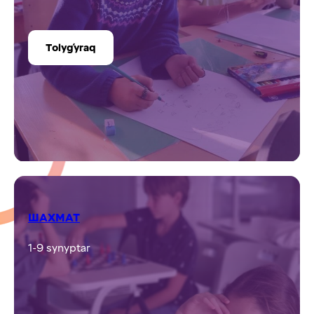
ҮЙІРМЕЛЕР ТІЗІМІ
ТАРИХИ РЕКОНСТРУКЦИЯ КЛУБЫ
4-9 synyptar
Tolyǵyraq