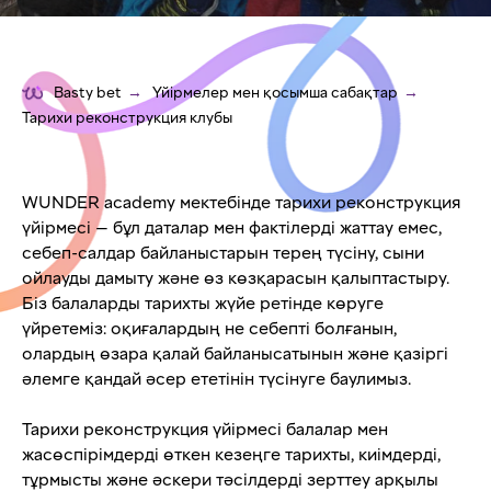
Basty bet
→
Үйірмелер мен қосымша сабақтар
→
Тарихи реконструкция клубы
WUNDER academy мектебінде тарихи реконструкция
үйірмесі — бұл даталар мен фактілерді жаттау емес,
себеп-салдар байланыстарын терең түсіну, сыни
ойлауды дамыту және өз көзқарасын қалыптастыру.
Біз балаларды тарихты жүйе ретінде көруге
үйретеміз: оқиғалардың не себепті болғанын,
олардың өзара қалай байланысатынын және қазіргі
әлемге қандай әсер ететінін түсінуге баулимыз.
Тарихи реконструкция үйірмесі балалар мен
жасөспірімдерді өткен кезеңге тарихты, киімдерді,
тұрмысты және әскери тәсілдерді зерттеу арқылы