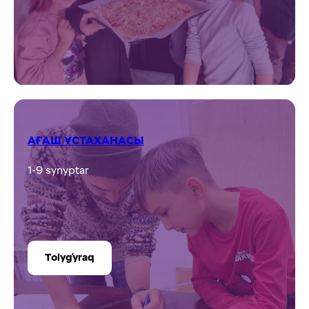
СУРЕТ САЛУ / БЕЙНЕЛЕУ ӨНЕРІ
1-9 synyptar
Tolyǵyraq