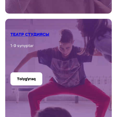
ФУТБОЛ
2-4 synyptar
Tolyǵyraq
АСПАЗДЫҚ