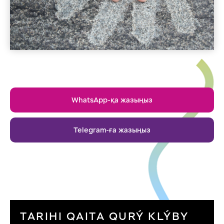
WhatsApp-қа жазыңыз
Telegram-ға жазыңыз
TARIHI QAITA QURÝ KLÝBY