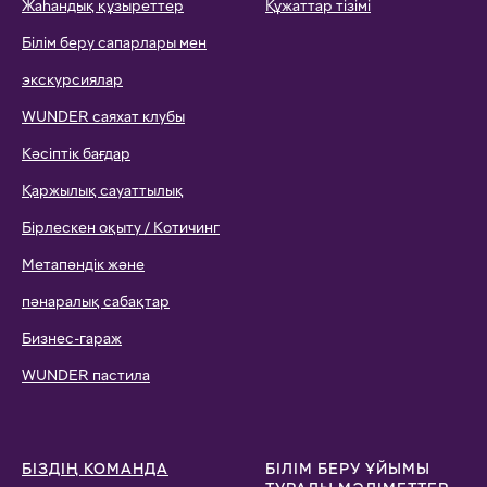
Жаһандық құзыреттер
Құжаттар тізімі
Білім беру сапарлары мен
экскурсиялар
WUNDER саяхат клубы
Кәсіптік бағдар
Қаржылық сауаттылық
Бірлескен оқыту / Котичинг
Метапәндік және
пәнаралық сабақтар
Бизнес-гараж
WUNDER пастила
БІЗДІҢ КОМАНДА
БІЛІМ БЕРУ ҰЙЫМЫ