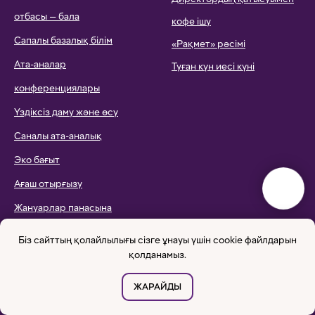
отбасы — бала
кофе ішу
Сапалы базалық білім
«Рақмет» рәсімі
Ата-аналар
Туған күн иесі күні
конференциялары
Үздіксіз даму және өсу
Саналы ата-аналық
Эко бағыт
Ағаш отырғызу
Жануарлар панасына
қолдау
Біз сайттың қолайлылығы сізге ұнауы үшін cookie файлдарын
қолданамыз.
Эко-сплавтар
ЖАРАЙДЫ