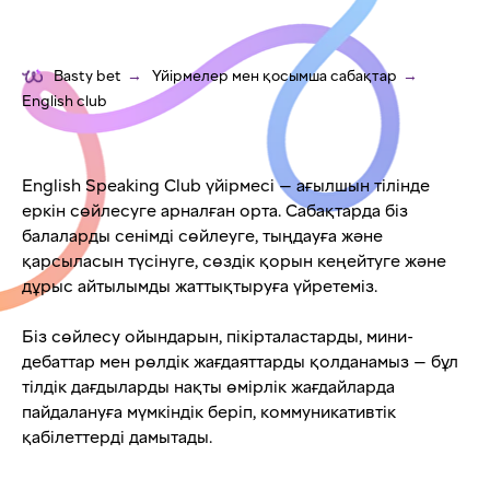
Basty bet
→
Үйірмелер мен қосымша сабақтар
→
English club
English Speaking Club үйірмесі — ағылшын тілінде
еркін сөйлесуге арналған орта. Сабақтарда біз
балаларды сенімді сөйлеуге, тыңдауға және
қарсыласын түсінуге, сөздік қорын кеңейтуге және
дұрыс айтылымды жаттықтыруға үйретеміз.
Біз сөйлесу ойындарын, пікірталастарды, мини-
дебаттар мен рөлдік жағдаяттарды қолданамыз — бұл
тілдік дағдыларды нақты өмірлік жағдайларда
пайдалануға мүмкіндік беріп, коммуникативтік
қабілеттерді дамытады.