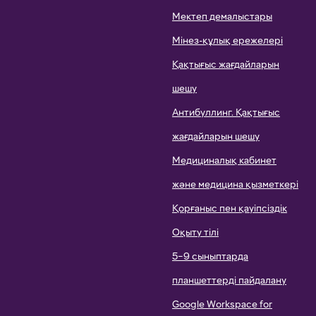
Мектеп демалыстары
Мінез-құлық ережелері
Қақтығыс жағдайларын
шешу
Антибуллинг. Қақтығыс
жағдайларын шешу
Медициналық кабинет
және медицина қызметкері
Қорғаныс пен қауіпсіздік
Оқыту тілі
5–9 сыныптарда
планшеттерді пайдалану
Google Workspace for