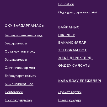
Education
Оқу құралдарының тізімі
ОҚУ БАҒДАРЛАМАСЫ
БАЙЛАНЫС
ПІКІРЛЕР
Бастауыш мектептің оқу
ВАКАНСИЯЛАР
бағдарламасы
TELEGRAM BOT
Орта мектептің оқу
ЖЕКЕ ДЕРЕКТЕРДІ
бағдарламасы
ӨҢДЕУ САЯСАТЫ
Олимпиадалар мен
байқауларға қатысу
ҚАБЫЛДАУ ЕРЕЖЕЛЕРІ
SLC / Student-Led
Conference
Әрекет тәртібі
Өмірлік дағдылар
Сынақ күндері