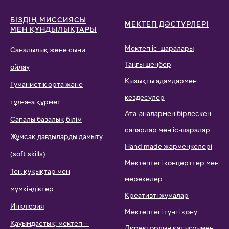
БІЗДІҢ МИССИЯСЫ
МЕКТЕП ДӘСТҮРЛЕРІ
МЕН ҚҰНДЫЛЫҚТАРЫ
Мектеп іс-шаралары
Саналылық және сыни
Таңғы шеңбер
ойлау
Қызықты адамдармен
Гуманистік орта және
кездесулер
тұлғаға құрмет
Ата-аналармен бірлескен
Сапалы базалық білім
сапарлар мен іс-шаралар
Жұмсақ дағдыларды дамыту
Hand made жәрмеңкелері
(soft skills)
Мектептегі концерттер мен
Тең құқықтар мен
мерекелер
мүмкіндіктер
Креативті жұмалар
Инклюзия
Мектептегі түнгі қону
Қауымдастық: мектеп —
Директордың қатысуымен