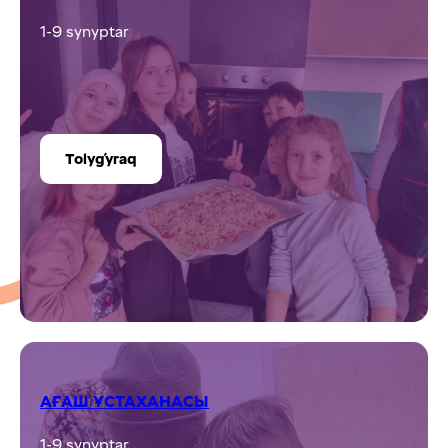
1-9 synyptar
Tolyǵyraq
АҒАШ ҰСТАХАНАСЫ
1-9 synyptar