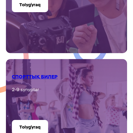
Tolyǵyraq
СПОРТТЫҚ БИЛЕР
2-9 synyptar
Tolyǵyraq