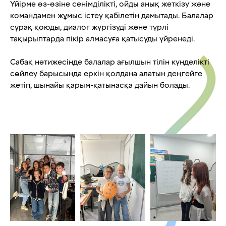
Үйірме өз-өзіне сенімділікті, ойды анық жеткізу және
командамен жұмыс істеу қабілетін дамытады. Балалар
сұрақ қоюды, диалог жүргізуді және түрлі
тақырыптарда пікір алмасуға қатысуды үйренеді.
Сабақ нәтижесінде балалар ағылшын тілін күнделікті
сөйлеу барысында еркін қолдана алатын деңгейге
жетіп, шынайы қарым-қатынасқа дайын болады.