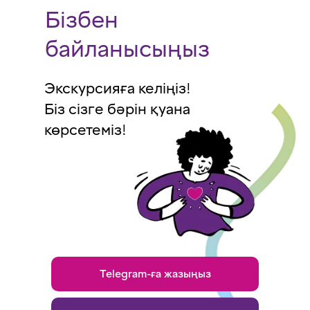
Бізбен
байланысыңыз
Экскурсияға келіңіз!
Біз сізге бәрін қуана
көрсетеміз!
Telegram-ға жазыңыз