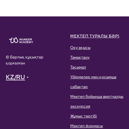
МЕКТЕП ТУРАЛЫ БӘРІ
Оқу ақысы
© Барлық құқықтар
Тамақтану
қорғалған
Тасымал
KZ/RU
Үйірмелер мен қосымша
сабақтар
Мектеп бойынша виртуалды
экскурсия
Жұмыс тәртібі
Мектеп формасы