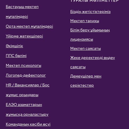
ТУРАЛЫ МӘЛІМЕТТЕР
Бастауыш мектеп
Біздің жетістіктеріміз
мұғалімдері
Мектеп тарихы
Орта мектеп мұғалімдері
Білім беру ұйымының
Үйірме жетекшілері
лицензиясы
Әкімшілік
Мектеп саясаты
ППС бөлімі
Жеке деректерді өңдеу
Мектеп психологы
саясаты
Логопед-дефектолог
Демеушілер мен
HR / Вакансиялар / Бос
серіктестер
жұмыс орындары
ЕАЭО азаматтарын
жұмысқа орналастыру
Команданың кәсіби өсуі